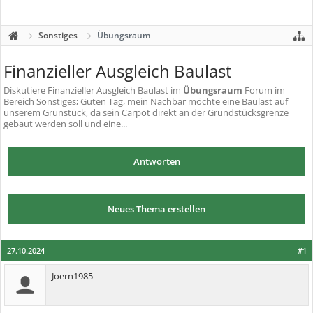
Sonstiges
Übungsraum
Finanzieller Ausgleich Baulast
Diskutiere
Finanzieller Ausgleich Baulast
im
Übungsraum
Forum im
Bereich Sonstiges; Guten Tag, mein Nachbar möchte eine Baulast auf
unserem Grunstück, da sein Carpot direkt an der Grundstücksgrenze
gebaut werden soll und eine...
Antworten
Neues Thema erstellen
27.10.2024
#1
Joern1985