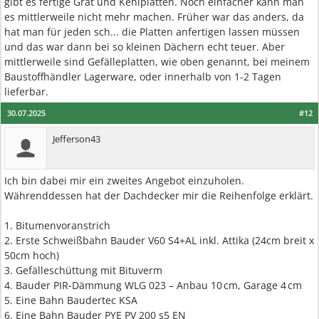
gibt es fertige Grat und Kehlplatten. Noch einfacher kann man
es mittlerweile nicht mehr machen. Früher war das anders, da
hat man für jeden sch... die Platten anfertigen lassen müssen
und das war dann bei so kleinen Dächern echt teuer. Aber
mittlerweile sind Gefälleplatten, wie oben genannt, bei meinem
Baustoffhändler Lagerware, oder innerhalb von 1-2 Tagen
lieferbar.
30.07.2025
#12
Jefferson43
Ich bin dabei mir ein zweites Angebot einzuholen.
Währenddessen hat der Dachdecker mir die Reihenfolge erklärt.
1. Bitumenvoranstrich
2. Erste Schweißbahn Bauder V60 S4+AL inkl. Attika (24cm breit x
50cm hoch)
3. Gefälleschüttung mit Bituverm
4. Bauder PIR-Dämmung WLG 023 – Anbau 10 cm, Garage 4 cm
5. Eine Bahn Baudertec KSA
6. Eine Bahn Bauder PYE PV 200 s5 EN