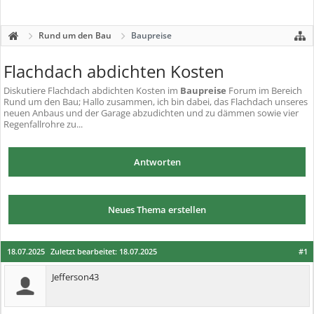
Rund um den Bau
Baupreise
Flachdach abdichten Kosten
Diskutiere
Flachdach abdichten Kosten
im
Baupreise
Forum im Bereich
Rund um den Bau; Hallo zusammen, ich bin dabei, das Flachdach unseres
neuen Anbaus und der Garage abzudichten und zu dämmen sowie vier
Regenfallrohre zu...
Antworten
Neues Thema erstellen
18.07.2025
Zuletzt bearbeitet:
18.07.2025
#1
Jefferson43