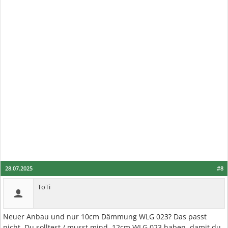
28.07.2025
#8
ToTi
Neuer Anbau und nur 10cm Dämmung WLG 023? Das passt
nicht. Du solltest / musst mind. 12cm WLG 023 haben, damit du