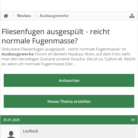
Neubau
Ausbaugewerke
Fliesenfugen ausgespült - reicht
normale Fugenmasse?
Diskutiere
Fliesenfugen ausgespült - reicht normale Fugenmasse?
im
Ausbaugewerke
Forum im Bereich Neubau; Moin, auf dem Foto sieht
man den derzeitigen Zustand unserer Dusche. Die ist ca. 5 Jahre alt. Reicht
es, wenn ich normale Fugenmasse (Der...
Antworten
Neues Thema erstellen
25.01.2025
#1
LocRock