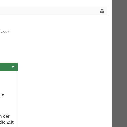
 lassen
#1
ure
n der
die Zeit