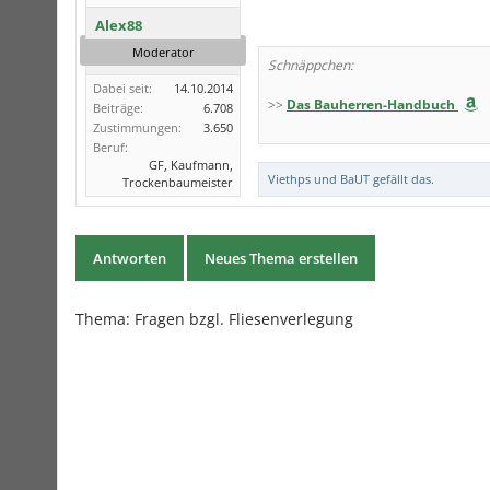
Alex88
Moderator
Schnäppchen:
Dabei seit:
14.10.2014
>>
Das Bauherren-Handbuch
Beiträge:
6.708
Zustimmungen:
3.650
Beruf:
GF, Kaufmann,
Viethps
und
BaUT
gefällt das.
Trockenbaumeister
Antworten
Neues Thema erstellen
Thema:
Fragen bzgl. Fliesenverlegung