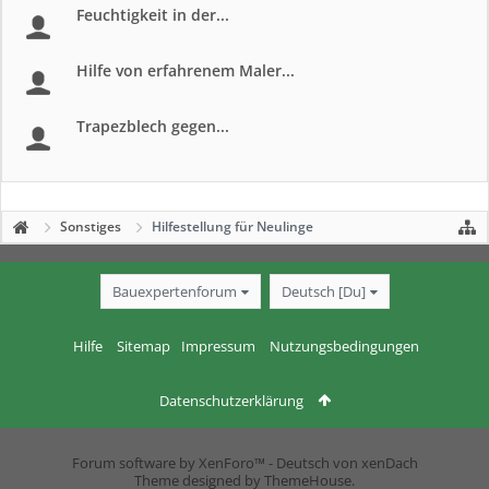
Feuchtigkeit in der...
Hilfe von erfahrenem Maler...
Trapezblech gegen...
Sonstiges
Hilfestellung für Neulinge
Bauexpertenforum
Deutsch [Du]
Hilfe
Sitemap
Impressum
Nutzungsbedingungen
Datenschutzerklärung
Forum software by XenForo™
-
Deutsch von xenDach
Theme designed by
ThemeHouse
.