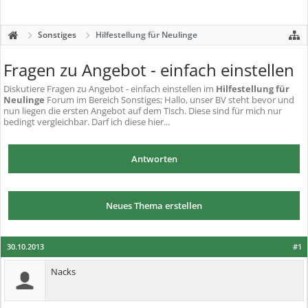
Sonstiges
Hilfestellung für Neulinge
Fragen zu Angebot - einfach einstellen
Diskutiere
Fragen zu Angebot - einfach einstellen
im
Hilfestellung für
Neulinge
Forum im Bereich Sonstiges; Hallo, unser BV steht bevor und
nun liegen die ersten Angebot auf dem Tisch. Diese sind für mich nur
bedingt vergleichbar. Darf ich diese hier...
Antworten
Neues Thema erstellen
30.10.2013
#1
Nacks