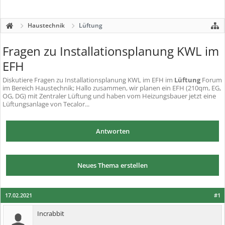
Haustechnik
Lüftung
Fragen zu Installationsplanung KWL im
EFH
Diskutiere
Fragen zu Installationsplanung KWL im EFH
im
Lüftung
Forum
im Bereich Haustechnik; Hallo zusammen, wir planen ein EFH (210qm, EG,
OG, DG) mit Zentraler Lüftung und haben vom Heizungsbauer jetzt eine
Lüftungsanlage von Tecalor...
Antworten
Neues Thema erstellen
17.02.2021
#1
Incrabbit