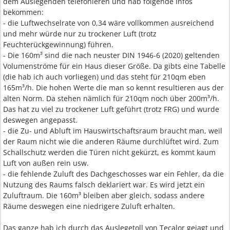
dem Auslegenden telefonieren und hab folgende Infos
bekommen:
- die Luftwechselrate von 0,34 wäre vollkommen ausreichend
und mehr würde nur zu trockener Luft (trotz
Feuchterückgewinnung) führen.
- Die 160m³ sind die nach neuster DIN 1946-6 (2020) geltenden
Volumenströme für ein Haus dieser Größe. Da gibts eine Tabelle
(die hab ich auch vorliegen) und das steht für 210qm eben
165m³/h. Die hohen Werte die man so kennt resultieren aus der
alten Norm. Da stehen nämlich für 210qm noch über 200m³/h.
Das hat zu viel zu trockener Luft geführt (trotz FRG) und wurde
deswegen angepasst.
- die Zu- und Abluft im Hauswirtschaftsraum braucht man, weil
der Raum nicht wie die anderen Räume durchlüftet wird. Zum
Schallschutz werden die Türen nicht gekürzt, es kommt kaum
Luft von außen rein usw.
- die fehlende Zuluft des Dachgeschosses war ein Fehler, da die
Nutzung des Raums falsch deklariert war. Es wird jetzt ein
Zuluftraum. Die 160m³ bleiben aber gleich, sodass andere
Räume deswegen eine niedrigere Zuluft erhalten.
Das ganze hab ich durch das Auslegetoll von Tecalor gejagt und