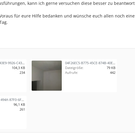
Ausführungen, kann ich gerne versuchen diese besser zu beantwort
Voraus für eure Hilfe bedanken und wünsche euch allen noch ein
Tag.
22597F7B-907A-43E9-9926-C430557C300F.jpeg
04F26EC5-B775-45CE-874B-40ECB5F99980.jpeg
104,3 KB
Dateigröße:
79 KB
234
Aufrufe:
442
5DBB2FF2-1FD7-494A-87F0-6F524DF075CF.jpeg
96,1 KB
261