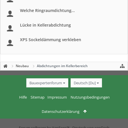
Welche Ringraumdichtung...
Lücke in Kellerabdichtung
XPS Sockeldämmung verkleben
Neubau
Abdichtungen im Kellerbereich
Bauexpertenforum
Deutsch [Du]
Hilfe
Sitemap
Impressum
Nutzungsbedingungen
Datenschutzerklärung
Forum software by XenForo™
-
Deutsch von xenDach