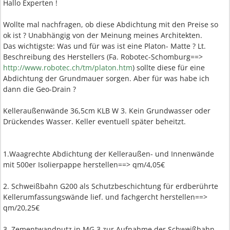
Hallo Experten !
Wollte mal nachfragen, ob diese Abdichtung mit den Preise so
ok ist ? Unabhängig von der Meinung meines Architekten.
Das wichtigste: Was und für was ist eine Platon- Matte ? Lt.
Beschreibung des Herstellers (Fa. Robotec-Schomburg==>
http://www.robotec.ch/tm/platon.htm
) sollte diese für eine
Abdichtung der Grundmauer sorgen. Aber für was habe ich
dann die Geo-Drain ?
Kelleraußenwände 36,5cm KLB W 3. Kein Grundwasser oder
Drückendes Wasser. Keller eventuell später beheitzt.
1.Waagrechte Abdichtung der Kelleraußen- und Innenwände
mit 500er Isolierpappe herstellen==> qm/4,05€
2. Schweißbahn G200 als Schutzbeschichtung für erdberührte
Kellerumfassungswände lief. und fachgercht herstellen==>
qm/20,25€
3. Zementwandputz in MG 3 zur Aufnahme der Schweißbahn