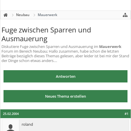
Neubau
Mauerwerk
Fuge zwischen Sparren und
Ausmauerung
Diskutiere
Fuge zwischen Sparren und Ausmauerung
im
Mauerwerk
Forum im Bereich Neubau; Hallo zusammen, habe schon die letzten
Beiträge bezüglich dieses Themas gelesen, aber leider ist bei mir der Stand
der Dinge schon etwas anders....
Antworten
Neues Thema erstellen
25.02.2004
#1
roland