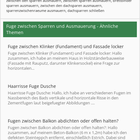
zwischen den sparren ausmauern
,
zwischen sparren ausmauern
,
brettbinder
sparren ausmauern
,
zwischen den dachsparen ausmauern
,
sparrenzwischenraeume ausmauern
,
dachsparren schließen
Fuge zwischen Sparren und Ausmauerung - Ähnliche
Themen
Fuge zwischen Klinker (Fundament) und Fassade locker
Fuge zwischen Klinker (Fundament) und Fassade locker: Hallo
zusammen, ich habe an meinem Haus in Holzständerbauweise
(Fassade mit Rauputz, darunter Klinkersockel) eine Frage zur
horizontalen...
Haarrisse Fuge Dusche
Haarrisse Fuge Dusche: Hallo, ich habe an verschiedenen Fugen im
Nassbereich des Bads vertikale und horizontale Risse in den
Zementfugen laut beigefuegter Abbildungen ....
Fugen zwischen Balkon abdichten oder offen halten?
Fugen zwischen Balkon abdichten oder offen halten?: Hallo
zusammen, auf meinem Beton-Balkon (6 m x 1,2m) habe ich den
defekten Steinteppch entfernt, einschließlich Estrich. Dabei sind