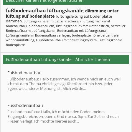
Besucher kamen mit folgenden Suchen
fußbodenaufbau lüftungskanäle
dämmung unter
,
lüftung auf bodenplatte
lüftungsleitung auf bodenplatte
,
dämmen
Lüftungskanäle im Estrich isolieren
,
,
lüftung flachkanal
bodenaufbau
,
bidenaufbau efh
,
lüstungskanal 75 mm unter estrich
,
hersteller
Bodenaufbau mit Lüftungskanal
,
Bodenaufbau mit Lüftungskanal
,
Lüftungskanäle im Bodenaufbau verlegen
,
bodenplatte höhe bei zentraler
wohnraumlüftung
,
Fußbodenaufbau mit belüftungssystem
,
Lüftungskanäle
Bodenplatte
Fußbodenaufbau Lüftungskanäle - Ähnliche Themen
Fußbodenaufbau
Fußbodenaufbau: Hallo zusammen, ich wende mich an euch weil
ich mit dem Thema ehrlich gesagt überfordert bin bzw. jeder
irgendwie anderer Meinung ist. Mich würde...
Fussbodenaufbau
Fussbodenaufbau: Hallo, Ich möchte den Boden meines
Eingangsbereichs erneuern. Sind nur ca. 5qm. Zur Zeit sind noch
Fliesen verlegt. Ich möchte hierbei auch...