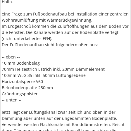
Hallo,
eine Frage zum Fußbodenaufbau bei Installation einer zentralen
Wohnraumlüftung mit Wärmerückgewinnung.
Im Erdgeschoß kommen die Zuluftöffnungen aus dem Boden vor
die Fenster. Die Kanäle werden auf der Bodenplatte verlegt
(nicht unterkellertes EFH).
Der Fußbodenaufbau sieht folgendermaßen aus:
-- oben --
10 mm Bodenbelag
70mm Heizestrich Estrich inkl. 20mm Dämmelement
100mm WLG 35 inkl. 50mm Lüftungsebene
Horizontalsperre V60
Betonbodenplatte 250mm
Gründungspolster
-- unten --
Jetzt liegt der Lüftungskanal zwar seitlich und oben in der
Dämmung aber unten auf der ungedämmten Bodenplatte.
Verwendet werden Flachkanäle mit Randdämmstreifen. Reicht
diese Dämmung aus oder ist es sinnvoll bzw. machbar die