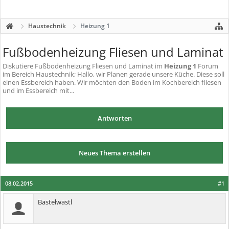
Haustechnik
Heizung 1
Fußbodenheizung Fliesen und Laminat
Diskutiere
Fußbodenheizung Fliesen und Laminat
im
Heizung 1
Forum
im Bereich Haustechnik; Hallo, wir Planen gerade unsere Küche. Diese soll
einen Essbereich haben. Wir möchten den Boden im Kochbereich fliesen
und im Essbereich mit...
Antworten
Neues Thema erstellen
08.02.2015
#1
Bastelwastl