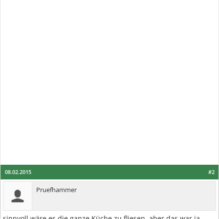
08.02.2015
#2
Pruefhammer
sinnvoll wäre es die ganze Küche zu fliesen, aber das war ja