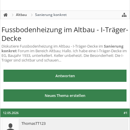
Altbau
Sanierung konkret
Fussbodenheizung im Altbau - I-Träger-
Decke
Diskutiere
Fussbodenheizung im Altbau - I-Träger-Decke
im
Sanierung
konkret
Forum im Bereich Altbau; Hallo. Ich habe eine I-Träger-Decke im
EG, Baujahr 1933, unterkellert. Keller unbeheizt. Die Besonderheit: Die I-
Träger sind sichtbar und schauen...
Antworten
Neues Thema erstellen
12.05.2026
#1
ThomasTT123