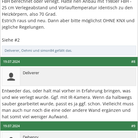
FBH berechnet oder verlegt. Hatte nen Anbau mit 1980er FBH -
25 cm Verlegeabstand und Vorlauftemperatur identisch zu den
Heizkörpern, also 70 Grad.
Estrich raus und neu. Dann aber bitte möglichst OHNE KNX und
jegliche Regelungen.
Siehe #2
Deliverer
,
Oehmi
und
simon84
gefällt das.
19.07.2024
#8
Deliverer
Entweder das, oder halt mal vorher in Erfahrung bringen, was
und wie verlegt wurde. Ggf. mit IR-Kamera. Wenn da halbwegs
sauber gearbeitet wurde, passt es ja ggf. schon. Vielleicht muss
man auch nur noch die eine oder andere Wand ergänzen und
hat somit viel weniger Aufwand.
19.07.2024
#9
Dehenry