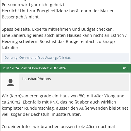
Personen wird gar nicht geheizt.
Herrlich! Und zur Energieeffizienz berät dann der Makler.
Besser geht’s nicht.
Spass beiseite, Experte mitnehmen und Budget checken.
Eine Sanierung eines solch alten Hauses kann nicht an Estrich /
Heizung scheitern. Sonst ist das Budget einfach zu knapp
kalkuliert
Dehenry
,
Oehmi
und
Fred Astair
gefällt das.
20.07.2024
Zuletzt bearbeitet:
20.07.2024
#15
HausbauPhobos
Wir (Kern)sanieren grade ein Haus von '80, mit 40er Ytong und
ca 240m2. Ebenfalls mit KNX, das heißt aber auch wirklich
kompletter Rundumschlag, ausser den Außenwänden bleibt net
viel, sogar der Dachstuhl musste runter.
Zu deiner Info - wir brauchen aussen trotz 40cm nochmal