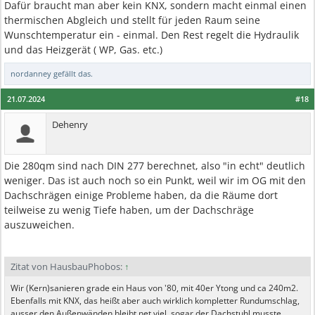
Dafür braucht man aber kein KNX, sondern macht einmal einen
thermischen Abgleich und stellt für jeden Raum seine
Wunschtemperatur ein - einmal. Den Rest regelt die Hydraulik
und das Heizgerät ( WP, Gas. etc.)
nordanney
gefällt das.
21.07.2024
#18
Dehenry
Die 280qm sind nach DIN 277 berechnet, also "in echt" deutlich
weniger. Das ist auch noch so ein Punkt, weil wir im OG mit den
Dachschrägen einige Probleme haben, da die Räume dort
teilweise zu wenig Tiefe haben, um der Dachschräge
auszuweichen.
Zitat von HausbauPhobos:
↑
Wir (Kern)sanieren grade ein Haus von '80, mit 40er Ytong und ca 240m2.
Ebenfalls mit KNX, das heißt aber auch wirklich kompletter Rundumschlag,
ausser den Außenwänden bleibt net viel, sogar der Dachstuhl musste