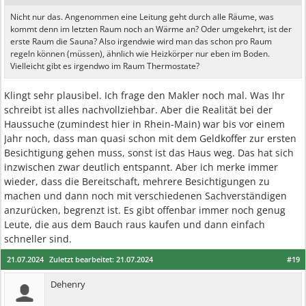
Nicht nur das. Angenommen eine Leitung geht durch alle Räume, was
kommt denn im letzten Raum noch an Wärme an? Oder umgekehrt, ist der
erste Raum die Sauna? Also irgendwie wird man das schon pro Raum
regeln können (müssen), ähnlich wie Heizkörper nur eben im Boden.
Vielleicht gibt es irgendwo im Raum Thermostate?
Klingt sehr plausibel. Ich frage den Makler noch mal. Was Ihr
schreibt ist alles nachvollziehbar. Aber die Realität bei der
Haussuche (zumindest hier in Rhein-Main) war bis vor einem
Jahr noch, dass man quasi schon mit dem Geldkoffer zur ersten
Besichtigung gehen muss, sonst ist das Haus weg. Das hat sich
inzwischen zwar deutlich entspannt. Aber ich merke immer
wieder, dass die Bereitschaft, mehrere Besichtigungen zu
machen und dann noch mit verschiedenen Sachverständigen
anzurücken, begrenzt ist. Es gibt offenbar immer noch genug
Leute, die aus dem Bauch raus kaufen und dann einfach
schneller sind.
21.07.2024
Zuletzt bearbeitet:
21.07.2024
#19
Dehenry