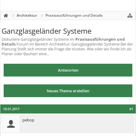
Architektur
Praxisausführungen und Details
Ganzglasgeländer Systeme
Diskutiere
Ganzglasgeländer Systeme
im
Praxisausführungen und
Details
Forum im Bereich Architektur; Ganzglasgeländer Systeme Bei der
Planung Stellt sich immer die Frage der Kosten. Wie oder wo finde ich als
Planer oder Bauherr eine...
Antworten
Neues Thema erstellen
10.01.2017
#1
pebop