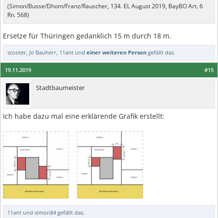
(Simon/Busse/Dhom/Franz/Rauscher, 134. EL August 2019, BayBO Art. 6
Rn. 568)
Ersetze für Thüringen gedanklich 15 m durch 18 m.
scooter
,
Jo Bauherr
,
11ant
und
einer weiteren Person
gefällt das.
19.11.2019
#15
Stadtbaumeister
Ich habe dazu mal eine erklärende Grafik erstellt:
11ant
und
simon84
gefällt das.