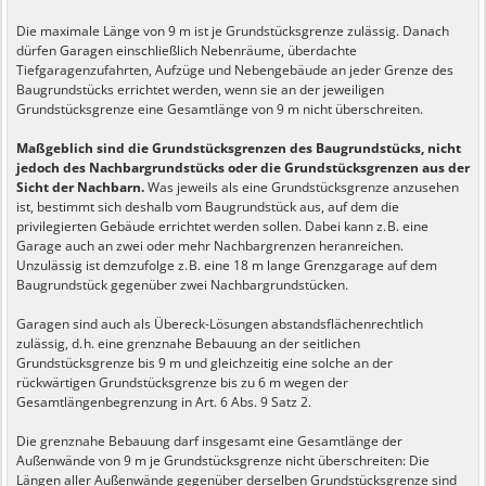
Die maximale Länge von 9 m ist je Grundstücksgrenze zulässig. Danach
dürfen Garagen einschließlich Nebenräume, überdachte
Tiefgaragenzufahrten, Aufzüge und Nebengebäude an jeder Grenze des
Baugrundstücks errichtet werden, wenn sie an der jeweiligen
Grundstücksgrenze eine Gesamtlänge von 9 m nicht überschreiten.
Maßgeblich sind die Grundstücksgrenzen des Baugrundstücks, nicht
jedoch des Nachbargrundstücks oder die Grundstücksgrenzen aus der
Sicht der Nachbarn.
Was jeweils als eine Grundstücksgrenze anzusehen
ist, bestimmt sich deshalb vom Baugrundstück aus, auf dem die
privilegierten Gebäude errichtet werden sollen. Dabei kann z. B. eine
Garage auch an zwei oder mehr Nachbargrenzen heranreichen.
Unzulässig ist demzufolge z. B. eine 18 m lange Grenzgarage auf dem
Baugrundstück gegenüber zwei Nachbargrundstücken.
Garagen sind auch als Übereck-Lösungen abstandsflächenrechtlich
zulässig, d. h. eine grenznahe Bebauung an der seitlichen
Grundstücksgrenze bis 9 m und gleichzeitig eine solche an der
rückwärtigen Grundstücksgrenze bis zu 6 m wegen der
Gesamtlängenbegrenzung in Art. 6 Abs. 9 Satz 2.
Die grenznahe Bebauung darf insgesamt eine Gesamtlänge der
Außenwände von 9 m je Grundstücksgrenze nicht überschreiten: Die
Längen aller Außenwände gegenüber derselben Grundstücksgrenze sind