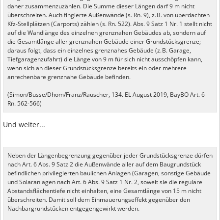
daher zusammenzuzählen. Die Summe dieser Längen darf 9 m nicht
überschreiten. Auch fingierte Außenwände (s. Rn. 9), z. B. von überdachten
Kfz-Stellplätzen (Carports) zählen (s. Rn. 522). Abs. 9 Satz 1 Nr. 1 stellt nicht
auf die Wandlänge des einzelnen grenznahen Gebäudes ab, sondern auf
die Gesamtlänge aller grenznahen Gebäude einer Grundstücksgrenze;
daraus folgt, dass ein einzelnes grenznahes Gebäude (z. B. Garage,
Tiefgaragenzufahrt) die Länge von 9 m für sich nicht ausschöpfen kann,
wenn sich an dieser Grundstücksgrenze bereits ein oder mehrere
anrechenbare grenznahe Gebäude befinden.
(Simon/Busse/Dhom/Franz/Rauscher, 134. EL August 2019, BayBO Art. 6
Rn. 562-566)
Und weiter...
Neben der Längenbegrenzung gegenüber jeder Grundstücksgrenze dürfen
nach Art. 6 Abs. 9 Satz 2 die Außenwände aller auf dem Baugrundstück
befindlichen privilegierten baulichen Anlagen (Garagen, sonstige Gebäude
und Solaranlagen nach Art. 6 Abs. 9 Satz 1 Nr. 2, soweit sie die reguläre
Abstandsflächentiefe nicht einhalten, eine Gesamtlänge von 15 m nicht
überschreiten. Damit soll dem Einmauerungseffekt gegenüber den
Nachbargrundstücken entgegengewirkt werden.