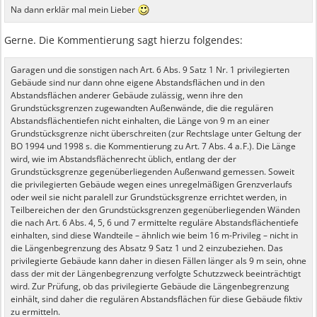
Na dann erklär mal mein Lieber
Gerne. Die Kommentierung sagt hierzu folgendes:
Garagen und die sonstigen nach Art. 6 Abs. 9 Satz 1 Nr. 1 privilegierten
Gebäude sind nur dann ohne eigene Abstandsflächen und in den
Abstandsflächen anderer Gebäude zulässig, wenn ihre den
Grundstücksgrenzen zugewandten Außenwände, die die regulären
Abstandsflächentiefen nicht einhalten, die Länge von 9 m an einer
Grundstücksgrenze nicht überschreiten (zur Rechtslage unter Geltung der
BO 1994 und 1998 s. die Kommentierung zu Art. 7 Abs. 4 a. F.). Die Länge
wird, wie im Abstandsflächenrecht üblich, entlang der der
Grundstücksgrenze gegenüberliegenden Außenwand gemessen. Soweit
die privilegierten Gebäude wegen eines unregelmäßigen Grenzverlaufs
oder weil sie nicht paralell zur Grundstücksgrenze errichtet werden, in
Teilbereichen der den Grundstücksgrenzen gegenüberliegenden Wänden
die nach Art. 6 Abs. 4, 5, 6 und 7 ermittelte reguläre Abstandsflächentiefe
einhalten, sind diese Wandteile – ähnlich wie beim 16 m-Privileg – nicht in
die Längenbegrenzung des Absatz 9 Satz 1 und 2 einzubeziehen. Das
privilegierte Gebäude kann daher in diesen Fällen länger als 9 m sein, ohne
dass der mit der Längenbegrenzung verfolgte Schutzzweck beeinträchtigt
wird. Zur Prüfung, ob das privilegierte Gebäude die Längenbegrenzung
einhält, sind daher die regulären Abstandsflächen für diese Gebäude fiktiv
zu ermitteln.