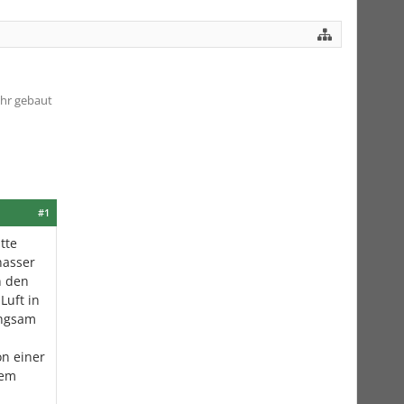
ahr gebaut
#1
tte
nasser
n den
Luft in
angsam
n einer
lem