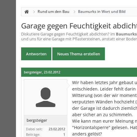
Rund um den Bau
Baumurks in Wort und Bild
Garage gegen Feuchtigkeit abdich
Diskutiere
Garage gegen Feuchtigkeit abdichten?
im
Baumurks 
und uns für eine Garage mit Pflastersteinen, anstatt einer Bodenp
Antworten
Neues Thema erstellen
bergsteiger
,
23.02.2012
Wir haben letztes Jahr gebaut u
entschieden. Leider fehlt darin
Witterung (von der wir momenta
verputzten Wänden hochzieht (a
der Garage ist dadurch ziemli
aber sicher an zu schimmeln.
bergsteiger
Wie kann man eurer Meinung na
"Horizontalsperre" gelesen. H
Dabei seit:
23.02.2012
anders gelöst?
Beiträge:
1