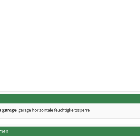
e garage
garage horizontale feuchtigkeitssperre
,
emen