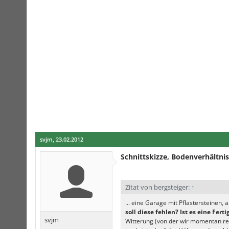
svjm
,
23.02.2012
Schnittskizze, Bodenverhältni
Zitat von bergsteiger:
↑
... eine Garage mit Pflastersteinen, 
soll diese fehlen? Ist es eine Fer
svjm
Witterung (von der wir momentan rei