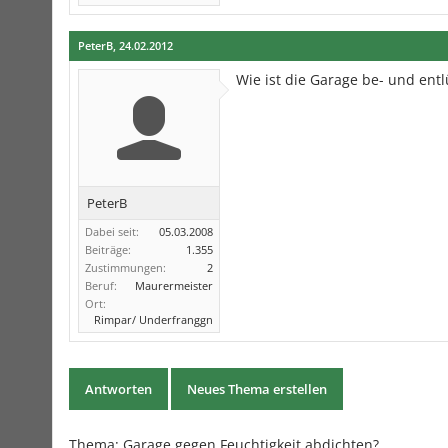
PeterB
,
24.02.2012
Wie ist die Garage be- und entl
PeterB
Dabei seit:
05.03.2008
Beiträge:
1.355
Zustimmungen:
2
Beruf:
Maurermeister
Ort:
Rimpar/ Underfranggn
Antworten
Neues Thema erstellen
Thema: Garage gegen Feuchtigkeit abdichten?