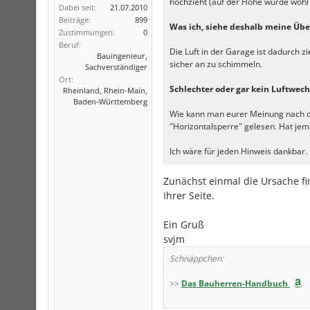
hochzieht (auf der Höhe wurde wohl 
Dabei seit:
21.07.2010
Beiträge:
899
Was ich, siehe deshalb meine Über
Zustimmungen:
0
Beruf:
Die Luft in der Garage ist dadurch 
Bauingenieur,
sicher an zu schimmeln.
Sachverständiger
Ort:
Schlechter oder gar kein Luftwech
Rheinland, Rhein-Main,
Baden-Württemberg
Wie kann man eurer Meinung nach di
"Horizontalsperre" gelesen. Hat je
Ich wäre für jeden Hinweis dankbar.
Zunächst einmal die Ursache fi
Ihrer Seite.
Ein Gruß
svjm
Schnäppchen:
>>
Das Bauherren-Handbuch