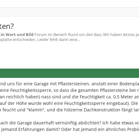
ten?
in Wort und Bild
Forum im Bereich Rund um den Bau; Wir haben letztes J
latte entschieden. Leider fehlt darin eine...
nd uns für eine Garage mit Pflastersteinen, anstatt einer Bodenpla
 eine Feuchtigkeitssperre, so dass die gesamten Pflastersteine bei 
n reichlich haben) nass sind und die Feuchtigkeit ca. 0,5 Meter a
uf der Höhe wurde wohl eine Feuchtigkeitssperre eingebaut). Die 
ch feucht und "klamm", und die hölzerne Dachkonstruktion fängt l
ch die Garage dauerhaft vernünftig abdichten? Ich habe etwas vo
at jemand Erfahrungen damit? Oder hat jemand ein ähnliches Prob