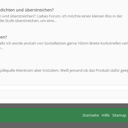
bdichten und überstreichen?
 und überstreichen?: Liebes Forum, ich möchte einen kleinen Riss in der
e Stufe überstreichen, um eine...
sen?
o Ich würde anstatt von Sockelleisten gerne 10mm Breite Korkstreifen ver
..
 pillepalle Kleinkram aber trotzdem. Weiß jemand ob das Produkt dafür gee
Startseite
Hilfe
Sitemap