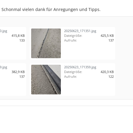
. Schonmal vielen dank für Anregungen und Tipps.
0.jpg
20250623_171351.jpg
415,8 KB
Dateigröße:
425,5 KB
133
Aufrufe:
137
9.jpg
20250623_171359.jpg
382,9 KB
Dateigröße:
420,3 KB
137
Aufrufe:
122