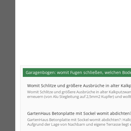
Garagenbogen: womit Fugen schließen, welchen Bod
Womit Schlitze und größere Ausbrüche in alter Kal
Womit Schlitze und größere Ausbrüche in alter Kalkputzwand 
erneuern (von Alu Stegleitung auf 2,5mm2 Kupfer) und wollt
GartenHaus Betonplatte mit Sockel womit abdichten
GartenHaus Betonplatte mit Sockel womit abdichten?: Hallo,
Aufgrund der Lage von Nachbarn und eigene Terrasse liegt ein