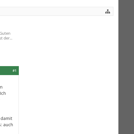
 Guten
 der...
#1
en
Ich
e
 damit
s: auch