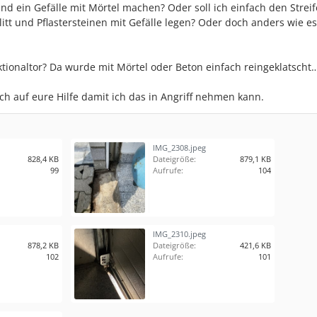
 ein Gefälle mit Mörtel machen? Oder soll ich einfach den Strei
tt und Pflastersteinen mit Gefälle legen? Oder doch anders wie es 
ktionaltor? Da wurde mit Mörtel oder Beton einfach reingeklatscht
h auf eure Hilfe damit ich das in Angriff nehmen kann.
IMG_2308.jpeg
828,4 KB
Dateigröße:
879,1 KB
99
Aufrufe:
104
IMG_2310.jpeg
878,2 KB
Dateigröße:
421,6 KB
102
Aufrufe:
101