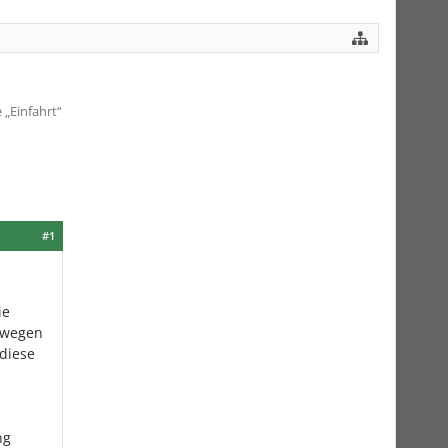
„Einfahrt“
#1
ie
eswegen
 diese
ng