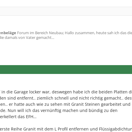
enbeläge
Forum im Bereich Neubau; Hallo zusammen, heute sah ich das die 
die damals von Vater gemacht...
“ in die Garage locker war, deswegen habe ich die beiden Platten d
n sind entfernt.. ziemlich schnell und nicht richtig gemacht.. d
chen.. er hatte auch wie zu sehen mit Granit Steinen gearbeitet und
Ende. Nun will ich das vernünftig machen und bündig zu den
nterkellert das EFH…
rste Reihe Granit mit dem L Profil entfernen und Flüssigabdichtu