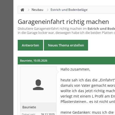
Neubau
Estrich und Bodenbeläge
Garageneinfahrt richtig machen
Diskutiere
Garageneinfahrt richtig machen
im
Estrich und Bod
in die Garage locker war, deswegen habe ich die beiden Platten 
Antworten
Neues Thema erstellen
Bauniete
,
10.05.2026
Hallo zusammen,
heute sah ich das die „Einfahrt
damals von Vater gemacht worde
wollte ich das jetzt richtig ma
verlegt mit einem L Profil am 
Pflastersteinen.. es ist nicht u
Bauniete
meine Gedanken: muss ich die e
Dabei seit:
28.12.2025