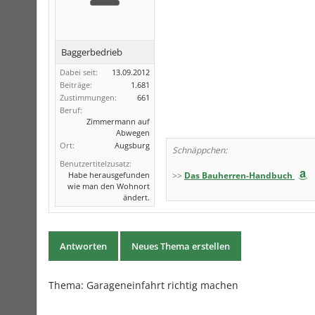
Baggerbedrieb
Dabei seit:
13.09.2012
Beiträge:
1.681
Zustimmungen:
661
Beruf:
Zimmermann auf
Abwegen
Ort:
Augsburg
Schnäppchen:
Benutzertitelzusatz:
Habe herausgefunden
>>
Das Bauherren-Handbuch
wie man den Wohnort
ändert.
Antworten
Neues Thema erstellen
Thema:
Garageneinfahrt richtig machen