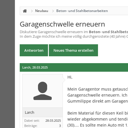
Neubau
Beton- und Stahlbetonarbeiten
Garagenschwelle erneuern
Diskutiere
Garagenschwelle erneuern
im
Beton- und Stahlbet
In dem Zuge möchte ich meine völlig durchgerostete (40 Jahre) 
Antworten
Neues Thema erstellen
Larch
,
28.03.2025
Hi,
Mein Garagentor muss getausch
Garagenschwelle erneuern. Ich 
Gummilippe direkt am Garagenbo
Larch
Beim Material für diesen Keil 
wieder abgekommen und tendie
Dabei seit:
28.03.2025
(30).... Es sollte mein Auto mit
Beiträge:
3