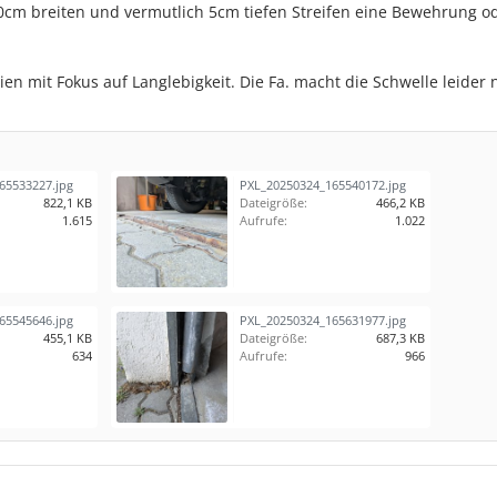
10cm breiten und vermutlich 5cm tiefen Streifen eine Bewehrung o
en mit Fokus auf Langlebigkeit. Die Fa. macht die Schwelle leider 
65533227.jpg
PXL_20250324_165540172.jpg
822,1 KB
Dateigröße:
466,2 KB
1.615
Aufrufe:
1.022
65545646.jpg
PXL_20250324_165631977.jpg
455,1 KB
Dateigröße:
687,3 KB
634
Aufrufe:
966