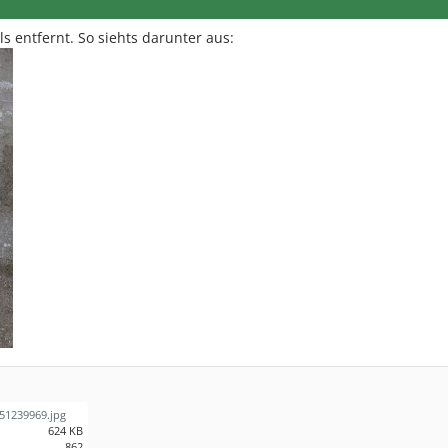
ls entfernt. So siehts darunter aus:
51239969.jpg
624 KB
862