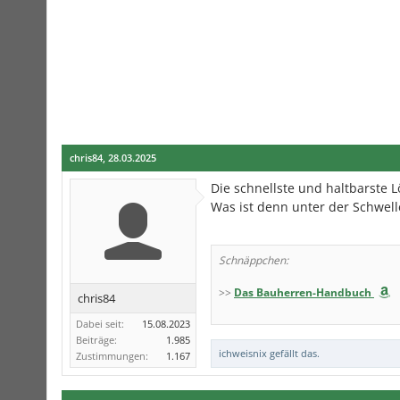
chris84
,
28.03.2025
Die schnellste und haltbarste 
Was ist denn unter der Schwell
Schnäppchen:
>>
Das Bauherren-Handbuch
chris84
Dabei seit:
15.08.2023
Beiträge:
1.985
ichweisnix
gefällt das.
Zustimmungen:
1.167