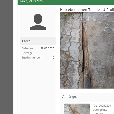
Larch
,
29.03.2025
Hab eben einen Teil des U-Profi
Larch
Dabei seit:
28.03.2025
Beiträge:
3
Zustimmungen:
0
Anhänge:
PXL_20250329_1
Dateigröße:
Aufrufe: