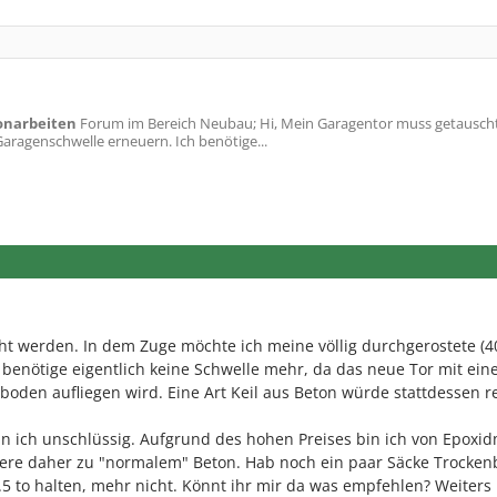
onarbeiten
Forum im Bereich Neubau; Hi, Mein Garagentor muss getausch
Garagenschwelle erneuern. Ich benötige...
t werden. In dem Zuge möchte ich meine völlig durchgerostete (40
benötige eigentlich keine Schwelle mehr, da das neue Tor mit ein
den aufliegen wird. Eine Art Keil aus Beton würde stattdessen r
bin ich unschlüssig. Aufgrund des hohen Preises bin ich von Epoxid
re daher zu "normalem" Beton. Hab noch ein paar Säcke Trocken
 1.5 to halten, mehr nicht. Könnt ihr mir da was empfehlen? Weiters