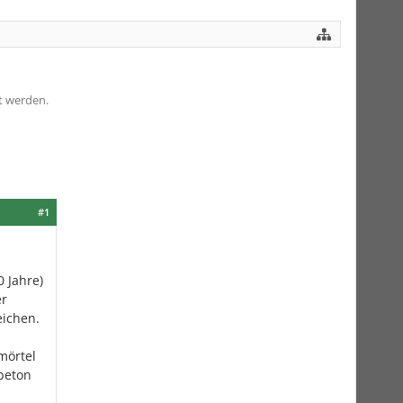
t werden.
#1
 Jahre)
er
eichen.
mörtel
beton