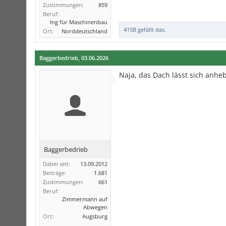
Zustimmungen:
859
Beruf:
Ing für Maschinenbau
415B
gefällt das.
Ort:
Norddeutschland
Baggerbedrieb
,
03.06.2026
Naja, das Dach lässt sich anheb
Baggerbedrieb
Dabei seit:
13.09.2012
Beiträge:
1.681
Zustimmungen:
661
Beruf:
Zimmermann auf
Abwegen
Ort:
Augsburg