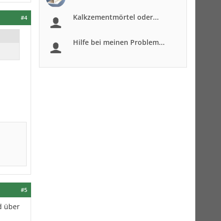
Kalkzementmörtel oder...
#4
Hilfe bei meinen Problem...
#5
d über