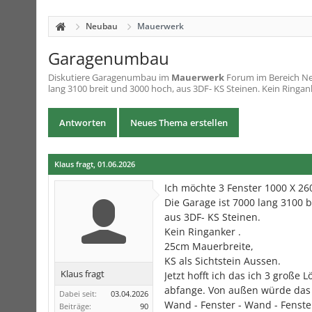
Neubau
Mauerwerk
Garagenumbau
Diskutiere
Garagenumbau
im
Mauerwerk
Forum im Bereich Neu
lang 3100 breit und 3000 hoch, aus 3DF- KS Steinen. Kein Ringank
Antworten
Neues Thema erstellen
Klaus fragt
,
01.06.2026
Ich möchte 3 Fenster 1000 X 26
Die Garage ist 7000 lang 3100 
aus 3DF- KS Steinen.
Kein Ringanker .
25cm Mauerbreite,
KS als Sichtstein Aussen.
Klaus fragt
Jetzt hofft ich das ich 3 große
abfange. Von außen würde das 
Dabei seit:
03.04.2026
Wand - Fenster - Wand - Fenste
Beiträge:
90