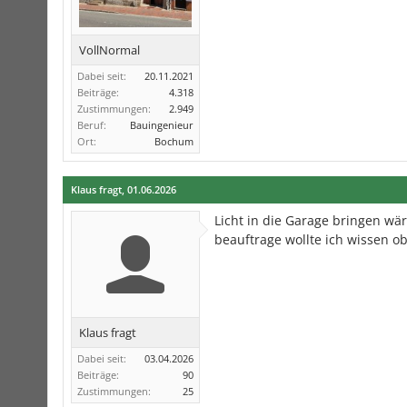
VollNormal
Dabei seit:
20.11.2021
Beiträge:
4.318
Zustimmungen:
2.949
Beruf:
Bauingenieur
Ort:
Bochum
Klaus fragt
,
01.06.2026
Licht in die Garage bringen wä
beauftrage wollte ich wissen o
Klaus fragt
Dabei seit:
03.04.2026
Beiträge:
90
Zustimmungen:
25