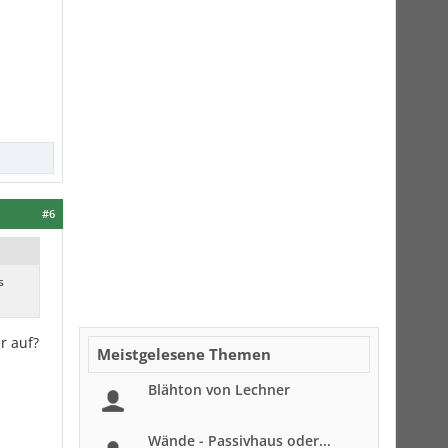
#6
s
r auf?
Meistgelesene Themen
Blähton von Lechner
Wände - Passivhaus oder...