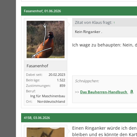
Fasanenhof
,
01.06.2026
Zitat von Klaus fragt:
↑
Kein Ringanker .
Ich wage zu behaupten: Nein, d
Fasanenhof
Dabei seit:
20.02.2023
Beiträge:
1.522
Schnäppchen:
Zustimmungen:
859
Beruf:
>>
Das Bauherren-Handbuch
Ing für Maschinenbau
Ort:
Norddeutschland
415B
,
03.06.2026
Einen Ringanker würde ich den
bleiben und es könnte den Kar