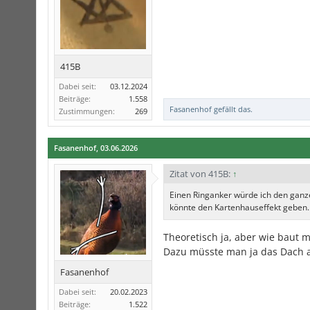
415B
Dabei seit:
03.12.2024
Beiträge:
1.558
Fasanenhof
gefällt das.
Zustimmungen:
269
Fasanenhof
,
03.06.2026
Zitat von 415B:
↑
Einen Ringanker würde ich den ganze
könnte den Kartenhauseffekt geben.
Theoretisch ja, aber wie baut 
Dazu müsste man ja das Dach
Fasanenhof
Dabei seit:
20.02.2023
Beiträge:
1.522