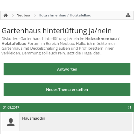
Neubau
Holzrahmenbau / Holztafelbau
Gartenhaus hinterlüftung ja/nein
Diskutiere
Gartenhaus hinterlüftung ja/nein
im
Holzrahmenbau /
Holztafelbau
Forum im Bereich Neubau; Hallo, ich möchte mein
Gartenhaus mit Deckelschalung außen und Profilbrettern innen
verkleiden. Dämmung soll auch rein. Jetzt die Frage, das...
Antworten
Neues Thema erstellen
31.08.2017
#1
Hausmaddin