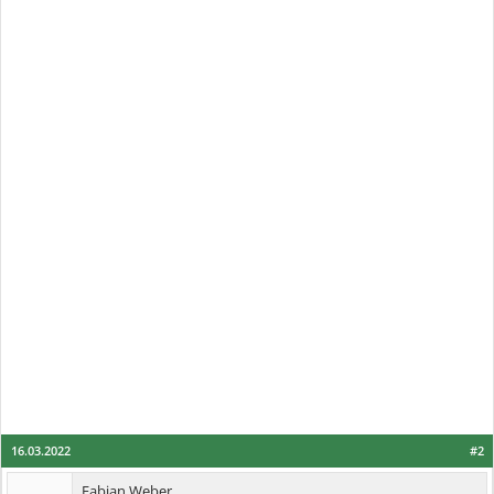
16.03.2022
#2
Fabian Weber