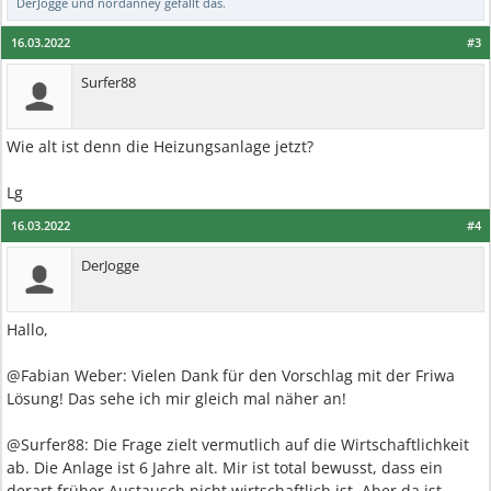
DerJogge
und
nordanney
gefällt das.
16.03.2022
#3
Surfer88
Wie alt ist denn die Heizungsanlage jetzt?
Lg
16.03.2022
#4
DerJogge
Hallo,
@Fabian Weber: Vielen Dank für den Vorschlag mit der Friwa
Lösung! Das sehe ich mir gleich mal näher an!
@Surfer88: Die Frage zielt vermutlich auf die Wirtschaftlichkeit
ab. Die Anlage ist 6 Jahre alt. Mir ist total bewusst, dass ein
derart früher Austausch nicht wirtschaftlich ist. Aber da ist