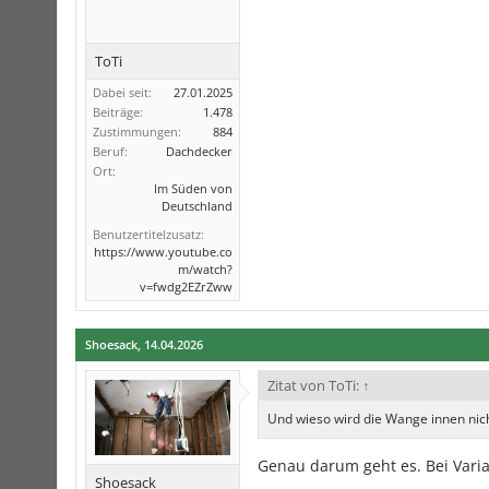
ToTi
Dabei seit:
27.01.2025
Beiträge:
1.478
Zustimmungen:
884
Beruf:
Dachdecker
Ort:
Im Süden von
Deutschland
Benutzertitelzusatz:
https://www.youtube.co
m/watch?
v=fwdg2EZrZww
Shoesack
,
14.04.2026
Zitat von ToTi:
↑
Und wieso wird die Wange innen ni
Genau darum geht es. Bei Vari
Shoesack