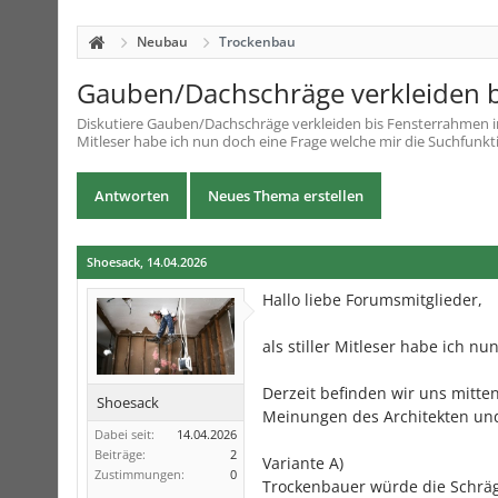
Neubau
Trockenbau
Gauben/Dachschräge verkleiden 
Diskutiere
Gauben/Dachschräge verkleiden bis Fensterrahmen
Mitleser habe ich nun doch eine Frage welche mir die Suchfunkti
Antworten
Neues Thema erstellen
Shoesack
,
14.04.2026
Hallo liebe Forumsmitglieder,
als stiller Mitleser habe ich n
Derzeit befinden wir uns mitt
Shoesack
Meinungen des Architekten und
Dabei seit:
14.04.2026
Beiträge:
2
Variante A)
Zustimmungen:
0
Trockenbauer würde die Schr