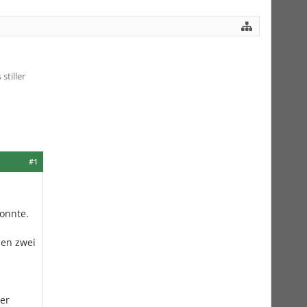
stiller
#1
konnte.
hen zwei
er