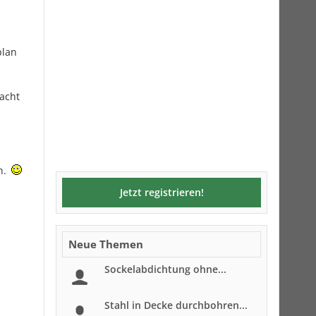
plan
racht
n.
Jetzt registrieren!
Neue Themen
Sockelabdichtung ohne...
Stahl in Decke durchbohren...