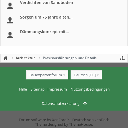
Verdichten von Sandboden
Sorgen um 75 Jahre alten...
Dämmungskonzept mit...
Architektur
Praxisausführungen und Details
Bauexpertenforum
Deutsch [Du]
Hilfe
Sitemap
Impressum
Nutzungsbedingungen
Datenschutzerklärung
Forum software by XenForo™
-
Deutsch von xenDach
Theme designed by
ThemeHouse
.