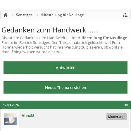
Sonstiges
Hilfestellung für Neulinge
Gedanken zum Handwerk ......
Diskutiere
Gedanken zum Handwerk ......
im
Hilfestellung für Neulinge
Forum im Bereich Sonstiges; Den Thread habe ich gelöscht, weil Frau
Höhne wiederholt versucht hat ihre Werbung zu plazieren, obwohl sie
darauf hingewiesen wurde dies zu...
Antworten
Neues Thema erstellen
17.03.2026
#1
Alex88
Moderator