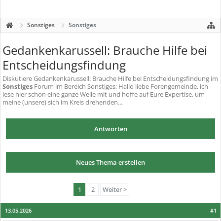
Sonstiges
Sonstiges
Gedankenkarussell: Brauche Hilfe bei
Entscheidungsfindung
Diskutiere
Gedankenkarussell: Brauche Hilfe bei Entscheidungsfindung
im
Sonstiges
Forum im Bereich Sonstiges; Hallo liebe Forengemeinde, ich
lese hier schon eine ganze Weile mit und hoffe auf Eure Expertise, um
meine (unsere) sich im Kreis drehenden...
Antworten
Neues Thema erstellen
1
2
Weiter >
13.05.2026
#1