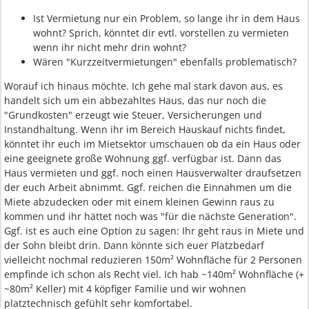
Ist Vermietung nur ein Problem, so lange ihr in dem Haus
wohnt? Sprich, könntet dir evtl. vorstellen zu vermieten
wenn ihr nicht mehr drin wohnt?
Wären "Kurzzeitvermietungen" ebenfalls problematisch?
Worauf ich hinaus möchte. Ich gehe mal stark davon aus, es
handelt sich um ein abbezahltes Haus, das nur noch die
"Grundkosten" erzeugt wie Steuer, Versicherungen und
Instandhaltung. Wenn ihr im Bereich Hauskauf nichts findet,
könntet ihr euch im Mietsektor umschauen ob da ein Haus oder
eine geeignete große Wohnung ggf. verfügbar ist. Dann das
Haus vermieten und ggf. noch einen Hausverwalter draufsetzen
der euch Arbeit abnimmt. Ggf. reichen die Einnahmen um die
Miete abzudecken oder mit einem kleinen Gewinn raus zu
kommen und ihr hättet noch was "für die nächste Generation".
Ggf. ist es auch eine Option zu sagen: Ihr geht raus in Miete und
der Sohn bleibt drin. Dann könnte sich euer Platzbedarf
vielleicht nochmal reduzieren 150m² Wohnfläche für 2 Personen
empfinde ich schon als Recht viel. Ich hab ~140m² Wohnfläche (+
~80m² Keller) mit 4 köpfiger Familie und wir wohnen
platztechnisch gefühlt sehr komfortabel.