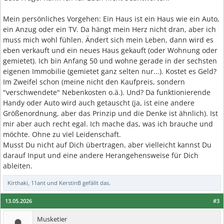
Mein persönliches Vorgehen: Ein Haus ist ein Haus wie ein Auto,
ein Anzug oder ein TV. Da hängt mein Herz nicht dran, aber ich
muss mich wohl fühlen. Ändert sich mein Leben, dann wird es
eben verkauft und ein neues Haus gekauft (oder Wohnung oder
gemietet). Ich bin Anfang 50 und wohne gerade in der sechsten
eigenen Immobilie (gemietet ganz selten nur...). Kostet es Geld?
Im Zweifel schon (meine nicht den Kaufpreis, sondern
"verschwendete" Nebenkosten o.ä.). Und? Da funktionierende
Handy oder Auto wird auch getauscht (ja, ist eine andere
Größenordnung, aber das Prinzip und die Denke ist ähnlich). Ist
mir aber auch recht egal. Ich mache das, was ich brauche und
möchte. Ohne zu viel Leidenschaft.
Musst Du nicht auf Dich übertragen, aber vielleicht kannst Du
darauf Input und eine andere Herangehensweise für Dich
ableiten.
Kirthaki
,
11ant
und
KerstinB
gefällt das.
13.05.2026
#3
Musketier