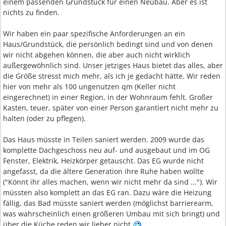
einem passenden Grundstück für einen Neubau. Aber es ist
nichts zu finden.
Wir haben ein paar spezifische Anforderungen an ein
Haus/Grundstück, die persönlich bedingt sind und von denen
wir nicht abgehen können, die aber auch nicht wirklich
außergewöhnlich sind. Unser jetziges Haus bietet das alles, aber
die Größe stresst mich mehr, als ich je gedacht hätte. Wir reden
hier von mehr als 100 ungenutzen qm (Keller nicht
eingerechnet) in einer Region, in der Wohnraum fehlt. Großer
Kasten, teuer, später von einer Person garantiert nicht mehr zu
halten (oder zu pflegen).
Das Haus müsste in Teilen saniert werden. 2009 wurde das
komplette Dachgeschoss neu auf- und ausgebaut und im OG
Fenster, Elektrik, Heizkörper getauscht. Das EG wurde nicht
angefasst, da die ältere Generation ihre Ruhe haben wollte
("Könnt ihr alles machen, wenn wir nicht mehr da sind ..."). Wir
müssten also komplett an das EG ran. Dazu wäre die Heizung
fällig, das Bad müsste saniert werden (möglichst barrierearm,
was wahrscheinlich einen größeren Umbau mit sich bringt) und
über die Küche reden wir lieber nicht