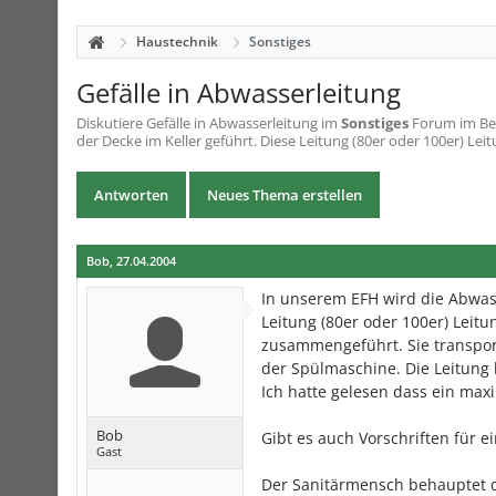
Haustechnik
Sonstiges
Gefälle in Abwasserleitung
Diskutiere
Gefälle in Abwasserleitung
im
Sonstiges
Forum im Ber
der Decke im Keller geführt. Diese Leitung (80er oder 100er) Leit
Antworten
Neues Thema erstellen
Bob
,
27.04.2004
In unserem EFH wird die Abwass
Leitung (80er oder 100er) Leit
zusammengeführt. Sie transpo
der Spülmaschine. Die Leitung 
Ich hatte gelesen dass ein maxi
Bob
Gibt es auch Vorschriften für e
Gast
Der Sanitärmensch behauptet da