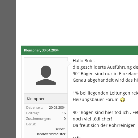
Klempner
,
30.04.2004
Hallo Bob ,
die geschilderte Ausführung der
90° Bögen sind nur in Einzelans
Genau abgehandelt wird das hi
1% bei liegenden Leitungen rei
Klempner
Heizungsbauer Forum
Dabei seit:
20.03.2004
90° Bögen sind hier tödlich , Fe
Beiträge:
16
noch viel tödlicher!
Zustimmungen:
0
Beruf:
Da freut sich der Rohrreiniger
selbst.
Handwerksmeister