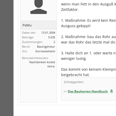
wenn man Fett in den Ausguß ki
Zeitfaktor.
1. Maßnahme: Es wird kein Res
PeMu
Ausguss gekippt!
Dabei seit:
13.01.2004
2. Maßnahme: bau das Rohr aus
Beiträge:
5.635
war das Rohr das letzte mal dic
Zustimmungen:
2
Beruf:
Bauingenieur
Ort:
Kornwestheim
3. Halte dich an 1. oder warte n
Benutzertitelzusatz:
weniger lustig.
Nachdenken kostet
extra.
Das kommt von keinem Klempne
beigebracht hat.
Schnäppchen:
>>
Das Bauherren-Handbuch