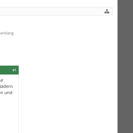
 entlang
#1
se
 Bädern
en und