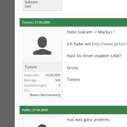
Sukram
Gast
Tommi
,
27.04.2004
Hallo Sukram -> Markus !
ich habe auf
http://www.geberi
Hast Du einen exakten LINK?
Tommi
Gruss
Dabei seit:
14.04.2003
Tommi
Beiträge:
543
Zustimmungen:
0
Ort:
Baden-Württemberg
PeMu
,
27.04.2004
mal was ganz anderes,