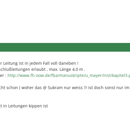
 Leitung ist in jedem Fall voll daneben !
chlußleitungen erlaubt , max. Länge 4,0 m .
er :
http://www.fh-oow.de/fba/manuskripte/u_mayer/inst/kapitel3.
cht schon ( woher das @ Sukram nur weiss ?/ ist doch sonst nur im
tt in Leitungen kippen ist