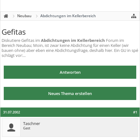
Neubau
Abdichtungen im Kellerbereich
Gefitas
Diskutiere
Gefitas
im
Abdichtungen im Kellerbereich
Forum im
Bereich Neubau; Moin, ist zwar keine Abdichtung für einen Keller (wir
bauen ohne) aber eben eine Abdichtungsfrage, deshalb hier. Ein GU in spé
schlägt vor:...
Antworten
Neues Thema erstellen
31.07.2002
#1
Taschner
Gast