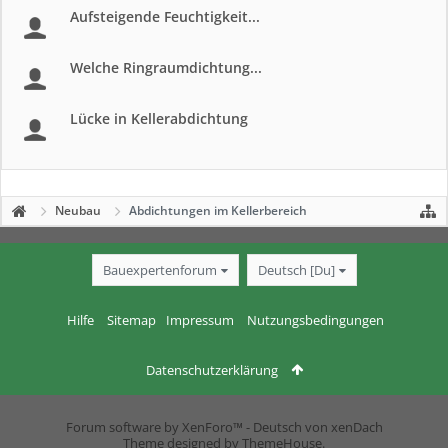
Aufsteigende Feuchtigkeit...
Welche Ringraumdichtung...
Lücke in Kellerabdichtung
Neubau
Abdichtungen im Kellerbereich
Bauexpertenforum
Deutsch [Du]
Hilfe
Sitemap
Impressum
Nutzungsbedingungen
Datenschutzerklärung
Forum software by XenForo™
-
Deutsch von xenDach
Theme designed by
ThemeHouse
.