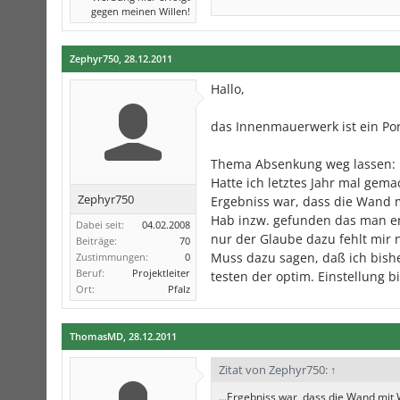
gegen meinen Willen!
Zephyr750
,
28.12.2011
Hallo,
das Innenmauerwerk ist ein Por
Thema Absenkung weg lassen:
Hatte ich letztes Jahr mal gema
Zephyr750
Ergebniss war, dass die Wand
Hab inzw. gefunden das man en
Dabei seit:
04.02.2008
nur der Glaube dazu fehlt mir 
Beiträge:
70
Muss dazu sagen, daß ich bish
Zustimmungen:
0
Beruf:
Projektleiter
testen der optim. Einstellung bi
Ort:
Pfalz
ThomasMD
,
28.12.2011
Zitat von Zephyr750:
↑
...Ergebniss war, dass die Wand mi