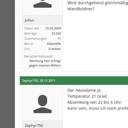
Wird durchgehend gleichmäßig 
Wandbildner?
Julius
Dabei seit:
25.03.2004
Beiträge:
23.204
Zustimmungen:
11
Beruf:
Kabelaffe
Ort:
Franken
Benutzertitelzusatz:
Werbung hier erfolgt
gegen meinen Willen!
Zephyr750
,
28.12.2011
Der Hausdame ja.
Temperatur 21 Grad.
Absenkung von 22 bis 6 Uhr.
Kann sein, muss ich noch prüfe
Zephyr750