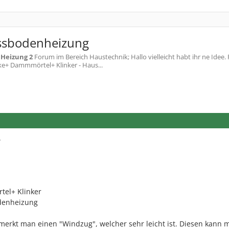
ssbodenheizung
m
Heizung 2
Forum im Bereich Haustechnik; Hallo vielleicht habt ihr ne Idee.
ke+ Dammmörtel+ Klinker - Haus...
.
tel+ Klinker
odenheizung
merkt man einen "Windzug", welcher sehr leicht ist. Diesen kann 