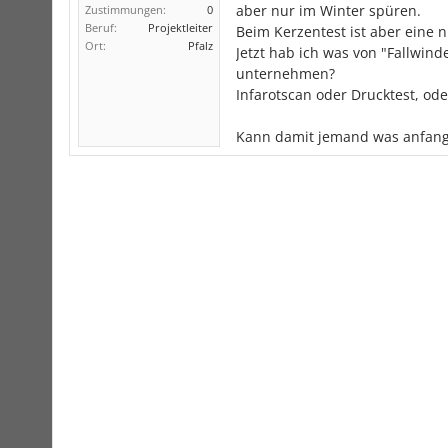
aber nur im Winter spüren.
Zustimmungen:
0
Beruf:
Projektleiter
Beim Kerzentest ist aber eine
Ort:
Pfalz
Jetzt hab ich was von "Fallwin
unternehmen?
Infarotscan oder Drucktest, oder 
Kann damit jemand was anfangen