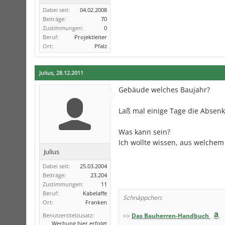
Dabei seit:
04.02.2008
Beiträge:
70
Zustimmungen:
0
Beruf:
Projektleiter
Ort:
Pfalz
Julius
,
28.12.2011
Gebäude welches Baujahr?
Laß mal einige Tage die Absen
Was kann sein?
Ich wollte wissen, aus welchem
Julius
Dabei seit:
25.03.2004
Beiträge:
23.204
Zustimmungen:
11
Beruf:
Kabelaffe
Schnäppchen:
Ort:
Franken
Benutzertitelzusatz:
>>
Das Bauherren-Handbuch
Werbung hier erfolgt