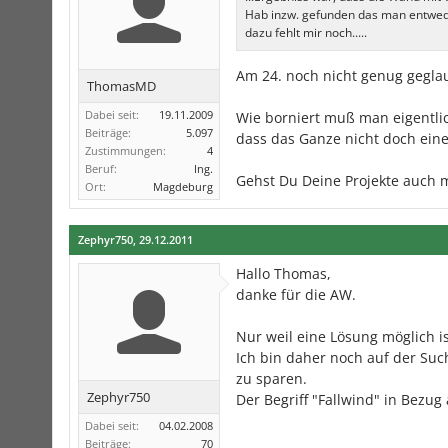
Hab inzw. gefunden das man entwede
dazu fehlt mir noch.....
Am 24. noch nicht genug gegla
ThomasMD
Dabei seit:
19.11.2009
Wie borniert muß man eigentli
Beiträge:
5.097
dass das Ganze nicht doch eine 
Zustimmungen:
4
Beruf:
Ing.
Gehst Du Deine Projekte auch m
Ort:
Magdeburg
Zephyr750
,
29.12.2011
Hallo Thomas,
danke für die AW.
Nur weil eine Lösung möglich ist
Ich bin daher noch auf der Suc
zu sparen.
Zephyr750
Der Begriff "Fallwind" in Bezug
Dabei seit:
04.02.2008
Beiträge:
70