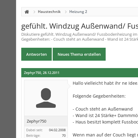
Haustechnik
Heizung 2
gefühlt. Windzug Außenwand/ Fu
Diskutiere
gefühlt. Windzug Außenwand/ Fussbodenheizung
i
Gegebenheiten: - Couch steht an Außenwand - Wand ist 24 Stär
Antworten
Neues Thema erstellen
Zephyr750
,
28.12.2011
Hallo vielleicht habt ihr ne Idee
Folgende Gegebenheiten:
- Couch steht an Außenwand
- Wand ist 24 Stärke+ Dammmör
Zephyr750
- Haus besitzt komplett Fussb
Dabei seit:
04.02.2008
Wenn man auf der Couch liegt 
Beiträge:
70