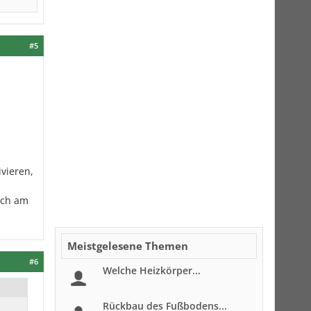
#5
vieren,
och am
Meistgelesene Themen
#6
Welche Heizkörper...
Rückbau des Fußbodens...