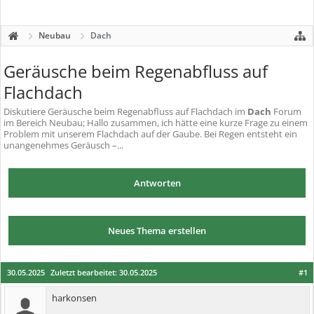
Neubau
Dach
Geräusche beim Regenabfluss auf
Flachdach
Diskutiere
Geräusche beim Regenabfluss auf Flachdach
im
Dach
Forum
im Bereich Neubau; Hallo zusammen, ich hätte eine kurze Frage zu einem
Problem mit unserem Flachdach auf der Gaube. Bei Regen entsteht ein
unangenehmes Geräusch –...
Antworten
Neues Thema erstellen
30.05.2025
Zuletzt bearbeitet:
30.05.2025
#1
harkonsen