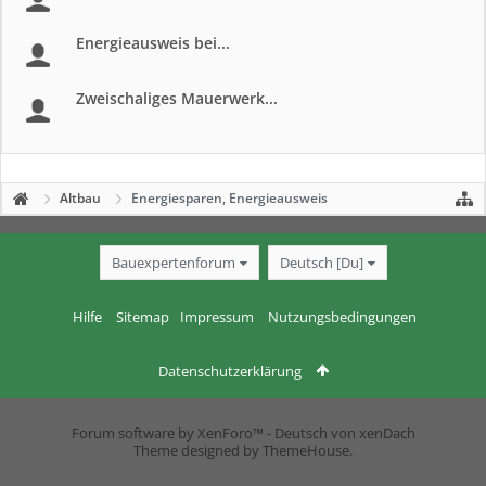
Energieausweis bei...
Zweischaliges Mauerwerk...
Altbau
Energiesparen, Energieausweis
Bauexpertenforum
Deutsch [Du]
Hilfe
Sitemap
Impressum
Nutzungsbedingungen
Datenschutzerklärung
Forum software by XenForo™
-
Deutsch von xenDach
Theme designed by
ThemeHouse
.