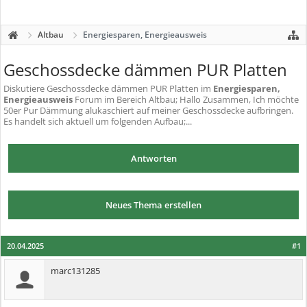
Altbau
Energiesparen, Energieausweis
Geschossdecke dämmen PUR Platten
Diskutiere
Geschossdecke dämmen PUR Platten
im
Energiesparen,
Energieausweis
Forum im Bereich Altbau; Hallo Zusammen, Ich möchte
50er Pur Dämmung alukaschiert auf meiner Geschossdecke aufbringen.
Es handelt sich aktuell um folgenden Aufbau;...
Antworten
Neues Thema erstellen
20.04.2025
#1
marc131285