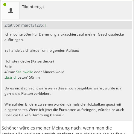
Tikonteroga
Zitat von marc131285:
↑
Ich möchte 50er Pur Dämmung alukaschiert auf meiner Geschossdecke
aufbringen.
Es handelt sich aktuell um folgenden Aufbau;
Hohlsteindecke (Kaiserdecke)
Folie
40mm
Steinwolle
oder Mineralwolle
„
Estrich
beton“ 50mm
Da es nicht schlecht wäre wenn diese noch begehbar wäre , würde ich
gerne die Platten verkleben.
Wie auf den Bildern zu sehen wurden damals die Holzbalken quasi mit
eingearbeitet. Wenn ich jetzt die Purplatten aufbringen , würdet ihr auch
über die Balken Dämmung kleben ?
Schöner wäre es meiner Meinung nach, wenn man die