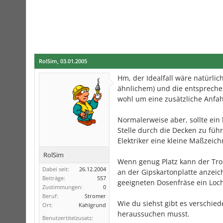
RolSim
,
03.01.2005
Hm, der Idealfall wäre natürli
ähnlichem) und die entsprech
wohl um eine zusätzliche Anf
Normalerweise aber, sollte ein 
Stelle durch die Decken zu füh
Elektriker eine kleine Maßzei
RolSim
Wenn genug Platz kann der Tro
Dabei seit:
26.12.2004
an der Gipskartonplatte anzeich
Beiträge:
557
geeigneten Dosenfräse ein Loch
Zustimmungen:
0
Beruf:
Stromer
Wie du siehst gibt es verschie
Ort:
Kahlgrund
heraussuchen musst.
Benutzertitelzusatz: