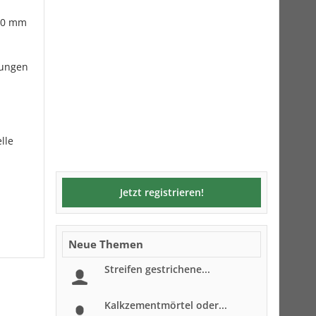
x50 mm
tungen
lle
Jetzt registrieren!
Neue Themen
Streifen gestrichene...
Kalkzementmörtel oder...