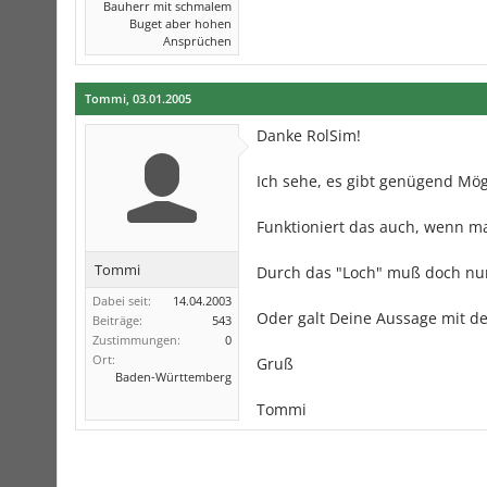
Bauherr mit schmalem
Buget aber hohen
Ansprüchen
Tommi
,
03.01.2005
Danke RolSim!
Ich sehe, es gibt genügend Mög
Funktioniert das auch, wenn m
Tommi
Durch das "Loch" muß doch nur
Dabei seit:
14.04.2003
Oder galt Deine Aussage mit d
Beiträge:
543
Zustimmungen:
0
Ort:
Gruß
Baden-Württemberg
Tommi