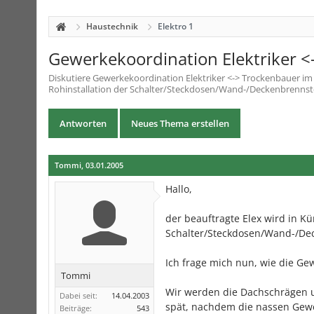
Haustechnik
Elektro 1
Gewerkekoordination Elektriker 
Diskutiere
Gewerkekoordination Elektriker <-> Trockenbauer
i
Rohinstallation der Schalter/Steckdosen/Wand-/Deckenbrennstel
Antworten
Neues Thema erstellen
Tommi
,
03.01.2005
Hallo,
der beauftragte Elex wird in Kü
Schalter/Steckdosen/Wand-/De
Ich frage mich nun, wie die Ge
Tommi
Wir werden die Dachschrägen u
Dabei seit:
14.04.2003
spät, nachdem die nassen Gewe
Beiträge:
543