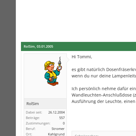
RolSim
,
03.01.2005
Hi Tommi,
es gibt natürlich Dosenfräser
wenn du nur deine Lampenleitu
Ich persönlich nehme dafür ei
Wandleuchten-Anschlußdose (z.B
Ausführung der Leuchte, einen
RolSim
Dabei seit:
26.12.2004
Beiträge:
557
Zustimmungen:
0
Beruf:
Stromer
Ort:
Kahlgrund