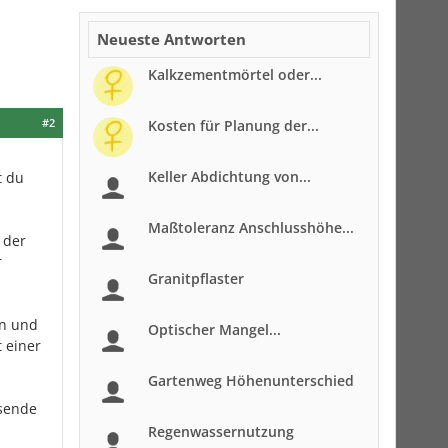
Neueste Antworten
Kalkzementmörtel oder...
#2
Kosten für Planung der...
Keller Abdichtung von...
t du
Maßtoleranz Anschlusshöhe...
 der
r
Granitpflaster
en und
Optischer Mangel...
t einer
Gartenweg Höhenunterschied
ssende
Regenwassernutzung