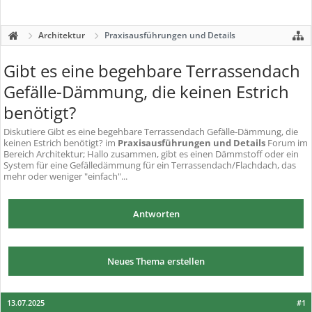
Architektur
Praxisausführungen und Details
Gibt es eine begehbare Terrassendach
Gefälle-Dämmung, die keinen Estrich
benötigt?
Diskutiere
Gibt es eine begehbare Terrassendach Gefälle-Dämmung, die
keinen Estrich benötigt?
im
Praxisausführungen und Details
Forum im
Bereich Architektur; Hallo zusammen, gibt es einen Dämmstoff oder ein
System für eine Gefälledämmung für ein Terrassendach/Flachdach, das
mehr oder weniger "einfach"...
Antworten
Neues Thema erstellen
13.07.2025
#1