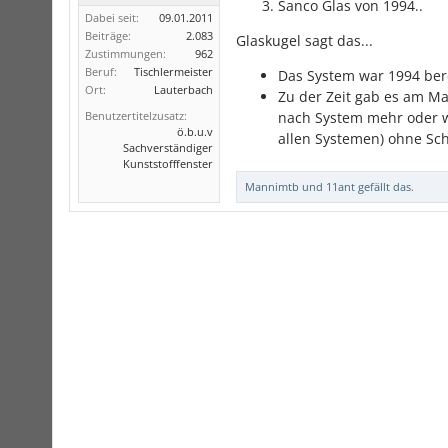
Sanco Glas von 1994..
Dabei seit:
09.01.2011
Beiträge:
2.083
Glaskugel sagt das...
Zustimmungen:
962
Beruf:
Tischlermeister
Das System war 1994 berei
Ort:
Lauterbach
Zu der Zeit gab es am Mar
Benutzertitelzusatz:
nach System mehr oder wen
ö.b.u.v
allen Systemen) ohne Sc
Sachverständiger
Kunststofffenster
Mannimtb
und
11ant
gefällt das.