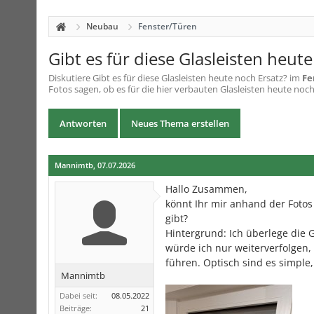
Neubau
Fenster/Türen
Gibt es für diese Glasleisten heut
Diskutiere
Gibt es für diese Glasleisten heute noch Ersatz?
im
Fe
Fotos sagen, ob es für die hier verbauten Glasleisten heute noch 
Antworten
Neues Thema erstellen
Mannimtb
,
07.07.2026
Hallo Zusammen,
könnt Ihr mir anhand der Fotos 
gibt?
Hintergrund: Ich überlege die
würde ich nur weiterverfolgen,
führen. Optisch sind es simple
Mannimtb
Dabei seit:
08.05.2022
Beiträge:
21