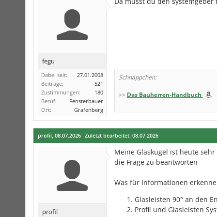
Da musst du den systemgeber 
fegu
Dabei seit:
27.01.2008
Schnäppchen:
Beiträge:
521
Zustimmungen:
180
>>
Das Bauherren-Handbuch
Beruf:
Fensterbauer
Ort:
Grafenberg
profil
,
08.07.2026
Zuletzt bearbeitet:
08.07.2026
Meine Glaskugel ist heute sehr 
die Frage zu beantworten
Was für Informationen erkenne
Glasleisten 90° an den En
Profil und Glasleisten Sys
profil