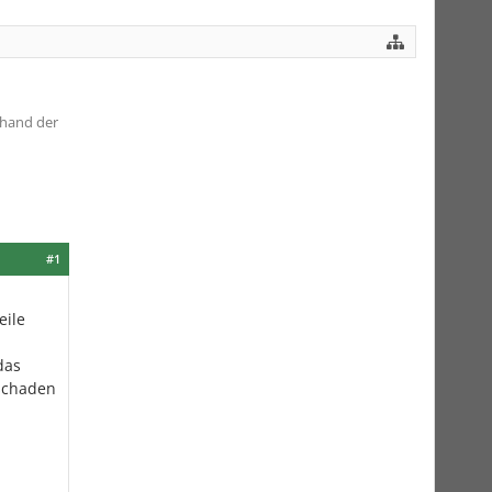
nhand der
#1
eile
das
lschaden