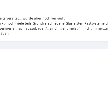
ts veraltet... wurde aber noch verkauft.
kt (noch) viele teils Grundverschiedene Glasleisten Rastsysteme di
iger einfach auszubauen/.. sind... geht meist (... nicht immer...n
häden.