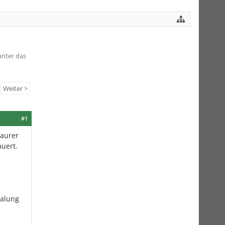
unter das
Weiter >
#1
Maurer
uert.
halung