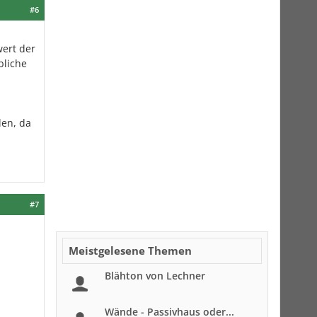
#6
ert der
bliche
len, da
#7
Meistgelesene Themen
Blähton von Lechner
Wände - Passivhaus oder...