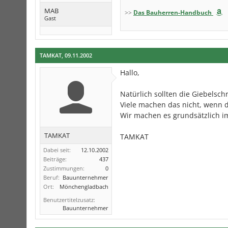
MAB
>>
Das Bauherren-Handbuch
Gast
TAMKAT
,
09.11.2002
Hallo,
Natürlich sollten die Giebels
Viele machen das nicht, wenn d
Wir machen es grundsätzlich i
TAMKAT
TAMKAT
Dabei seit:
12.10.2002
Beiträge:
437
Zustimmungen:
0
Beruf:
Bauunternehmer
Ort:
Mönchengladbach
Benutzertitelzusatz:
Bauunternehmer