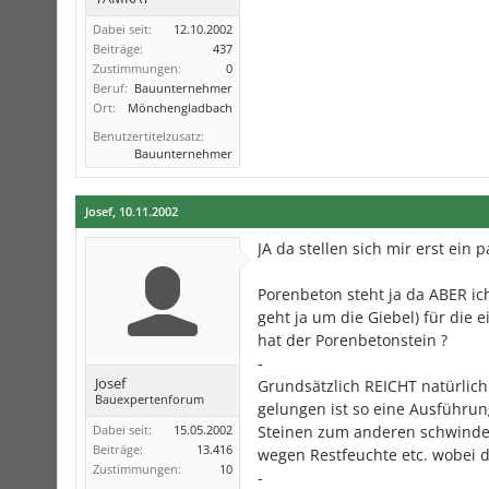
Dabei seit:
12.10.2002
Beiträge:
437
Zustimmungen:
0
Beruf:
Bauunternehmer
Ort:
Mönchengladbach
Benutzertitelzusatz:
Bauunternehmer
Josef
,
10.11.2002
JA da stellen sich mir erst ein p
Porenbeton steht ja da ABER ich
geht ja um die Giebel) für die
hat der Porenbetonstein ?
-
Josef
Grundsätzlich REICHT natürlich
Bauexpertenforum
gelungen ist so eine Ausführu
Dabei seit:
15.05.2002
Steinen zum anderen schwinde
Beiträge:
13.416
wegen Restfeuchte etc. wobei d
Zustimmungen:
10
-