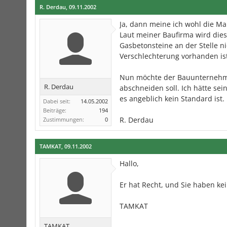
R. Derdau
,
09.11.2002
Ja, dann meine ich wohl die M
Laut meiner Baufirma wird die
Gasbetonsteine an der Stelle n
Verschlechterung vorhanden ist
Nun möchte der Bauunternehm
R. Derdau
abschneiden soll. Ich hätte se
es angeblich kein Standard ist.
Dabei seit:
14.05.2002
Beiträge:
194
R. Derdau
Zustimmungen:
0
TAMKAT
,
09.11.2002
Hallo,
Er hat Recht, und Sie haben ke
TAMKAT
TAMKAT