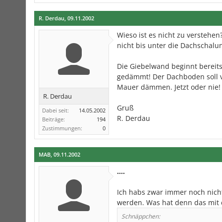
R. Derdau
,
09.11.2002
Wieso ist es nicht zu verstehe
nicht bis unter die Dachscha
Die Giebelwand beginnt bereits
gedämmt! Der Dachboden soll v
Mauer dämmen. Jetzt oder nie!
R. Derdau
Gruß
Dabei seit:
14.05.2002
R. Derdau
Beiträge:
194
Zustimmungen:
0
MAB
,
09.11.2002
....
Ich habs zwar immer noch nich
werden. Was hat denn das mit 
Schnäppchen: