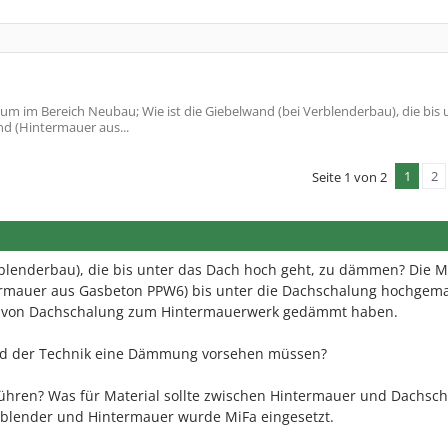
um im Bereich Neubau; Wie ist die Giebelwand (bei Verblenderbau), die bis 
d (Hintermauer aus...
1
2
Seite 1 von 2
rblenderbau), die bis unter das Dach hoch geht, zu dämmen? Die 
ermauer aus Gasbeton PPW6) bis unter die Dachschalung hochgema
g von Dachschalung zum Hintermauerwerk gedämmt haben.
and der Technik eine Dämmung vorsehen müssen?
ühren? Was für Material sollte zwischen Hintermauer und Dachsc
blender und Hintermauer wurde MiFa eingesetzt.