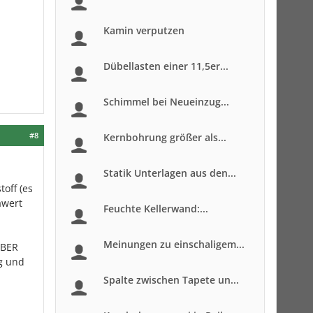
Kamin verputzen
Dübellasten einer 11,5er...
Schimmel bei Neueinzug...
#8
Kernbohrung größer als...
Statik Unterlagen aus den...
off (es
awert
Feuchte Kellerwand:...
Meinungen zu einschaligem...
ABER
g und
Spalte zwischen Tapete un...