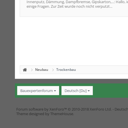
Innenputz, Dämmung, Dampfbremse, Gipskarton,...: Hallo, i
einige Fragen. Zur Zeit wurde noch nicht verputzt...
Neubau
Trockenbau
Bauexpertenforum
Deutsch [Du]
Forum software by XenForo™
© 2010-2018 XenForo Ltd.
-
Deutsc
Theme designed by
ThemeHouse
.