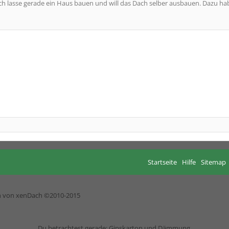
ch lasse gerade ein Haus bauen und will das Dach selber ausbauen. Dazu ha
Startseite
Hilfe
Sitemap
h von xenDach
©2010-2015
Du betrachtest gerade: Gipskarton und Dämmung.