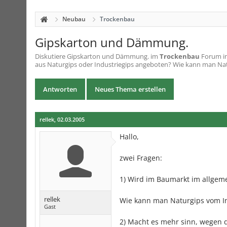
Neubau
Trockenbau
Gipskarton und Dämmung.
Diskutiere
Gipskarton und Dämmung.
im
Trockenbau
Forum im
aus Naturgips oder Industriegips angeboten? Wie kann man Nat
Antworten
Neues Thema erstellen
rellek
,
02.03.2005
Hallo,
zwei Fragen:
1) Wird im Baumarkt im allgem
rellek
Wie kann man Naturgips vom In
Gast
2) Macht es mehr sinn, wegen d