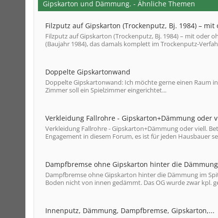
Gipskarton und Dämmung. - Ähnliche Themen
Filzputz auf Gipskarton (Trockenputz, Bj. 1984) – mit
Filzputz auf Gipskarton (Trockenputz, Bj. 1984) – mit oder 
(Baujahr 1984), das damals komplett im Trockenputz-Verfahr
Doppelte Gipskartonwand
Doppelte Gipskartonwand: Ich möchte gerne einen Raum in d
Zimmer soll ein Spielzimmer eingerichtet...
Verkleidung Fallrohre - Gipskarton+Dämmung oder vi
Verkleidung Fallrohre - Gipskarton+Dämmung oder viell. Be
Engagement in diesem Forum, es ist für jeden Hausbauer sehr
Dampfbremse ohne Gipskarton hinter die Dämmung 
Dampfbremse ohne Gipskarton hinter die Dämmung im Spitz
Boden nicht von innen gedämmt. Das OG wurde zwar kpl. ge
Innenputz, Dämmung, Dampfbremse, Gipskarton,...