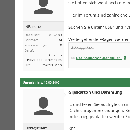
sie haben sich wohl noch nie m
Hier im Forum sind zahlreiche 
NBasque
Suchen Sie unter "USB" und "Di
Dabei seit:
13.01.2003
Weitergehende FRagen werden 
Beiträge:
834
Zustimmungen:
0
Schnäppchen:
Beruf:
GF eines
>>
Das Bauherren-Handbuch
Holzbauunternehmens
Ort:
Umkreis Bonn
Unregistriert
,
15.03.2005
Gipskarton und Dämmung
... und lesen Sie auch gleich u
Dachschrägenbekleidungen, Kehl
Industriegipsplatten werden Sie
Unregistriert
KPS