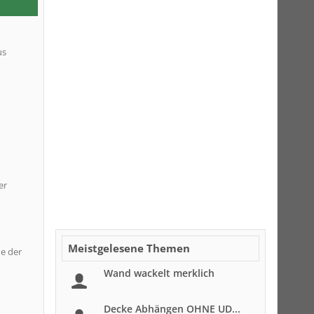
us
er
Meistgelesene Themen
e der
Wand wackelt merklich
Decke Abhängen OHNE UD...