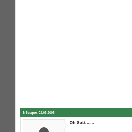
NBasque
,
02.03.2005
Oh Gott ......