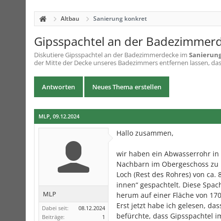
Altbau
Sanierung konkret
Gipsspachtel an der Badezimmer
Diskutiere
Gipsspachtel an der Badezimmerdecke
im
Sanierun
der Mitte der Decke unseres Badezimmers entfernen lassen, da
Antworten
Neues Thema erstellen
MLP
,
09.12.2024
Hallo zusammen,
wir haben ein Abwasserrohr in
Nachbarn im Obergeschoss zu u
Loch (Rest des Rohres) von ca.
innen“ gespachtelt. Diese Spa
MLP
herum auf einer Fläche von 17
Erst jetzt habe ich gelesen, d
Dabei seit:
08.12.2024
befürchte, dass Gipsspachtel im
Beiträge:
1