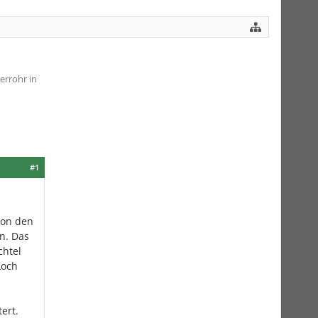
errohr in
#1
von den
n. Das
chtel
Loch
ert.