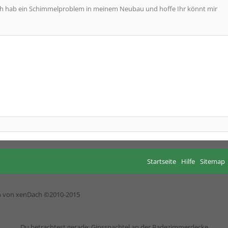
ich hab ein Schimmelproblem in meinem Neubau und hoffe Ihr könnt mir
Startseite
Hilfe
Sitemap
h von xenDach
©2010-2015
Du betrachtest gerade: Gipsspachtel an der Badezimmerdecke