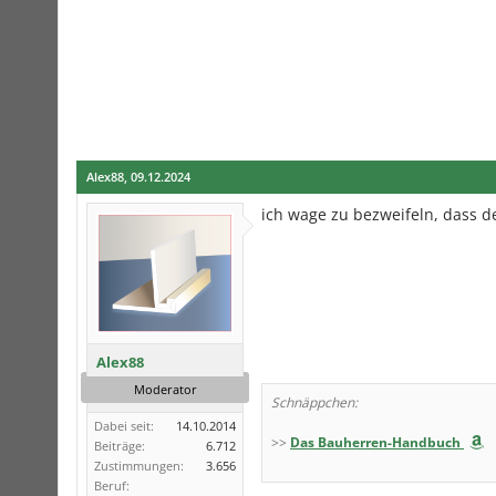
Alex88
,
09.12.2024
ich wage zu bezweifeln, dass d
Alex88
Moderator
Schnäppchen:
Dabei seit:
14.10.2014
>>
Das Bauherren-Handbuch
Beiträge:
6.712
Zustimmungen:
3.656
Beruf: