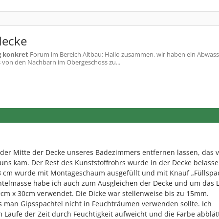
decke
g konkret
Forum im Bereich Altbau; Hallo zusammen, wir haben ein Abwass
s von den Nachbarn im Obergeschoss zu...
 der Mitte der Decke unseres Badezimmers entfernen lassen, das 
ns kam. Der Rest des Kunststoffrohrs wurde in der Decke belasse
 8 cm wurde mit Montageschaum ausgefüllt und mit Knauf „Füllspa
chtelmasse habe ich auch zum Ausgleichen der Decke und um das 
0cm x 30cm verwendet. Die Dicke war stellenweise bis zu 15mm.
ass man Gipsspachtel nicht in Feuchträumen verwenden sollte. Ich
 Laufe der Zeit durch Feuchtigkeit aufweicht und die Farbe abblätt