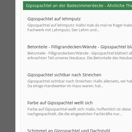
Gipsspachtel an der Badezimmerdecke - Ähnliche T
Gipsspachtel auf lehmputz
Gipsspachtel auf lehmputz: Hallo! Hab da mal ne frage! Ha
Fachwerk mit Lehmputz. Der Lehm und...
Betonteile - Filligrandecken/Wände - Gipsspachtel blä
Betonteile - Filligrandecken/Wände - Gipsspachtel blättert a
erbrachten Teil unseres Neubaus. Die Betonteile des Neuba
Gipsspachtel sichtbar nach Streichen
Gipsspachtel sichtbar nach Streichen: Hallo allerseits, wi
Da einige Handwerker im Haus waren, hat...
Farbe auf Gipsspachtel wellt sich
Farbe auf Gipsspachtel wellt sich: Hallo, hoffentlich ist 
nachgespachtelt, die die eingesetzten Fachkräfte nur...
Schimmel an Gipsspachtel und Dachstuhl