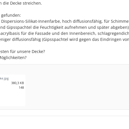
 die Decke streichen.
 gefunden:
l, Dispersions-Silikat-Innenfarbe, hoch diffusionsfähig, für Schimme
und Gipsspachtel die Feuchtigkeit aufnehmen und später abgeben)
nacrylbasis für die Fassade und den Innenbereich, schlagregendich
iger diffusionsfähig (Gipsspachtel wird gegen das Eindringen vo
esten für unsere Decke?
Möglichkeiten?
e.jpg
380,3 KB
148