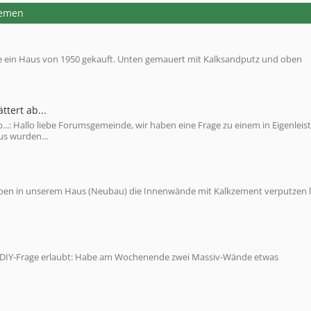
hemen
be ein Haus von 1950 gekauft. Unten gemauert mit Kalksandputz und oben
ttert ab...
b...: Hallo liebe Forumsgemeinde, wir haben eine Frage zu einem in Eigenleis
us wurden...
r haben in unserem Haus (Neubau) die Innenwände mit Kalkzement verputzen 
diese DIY-Frage erlaubt: Habe am Wochenende zwei Massiv-Wände etwas