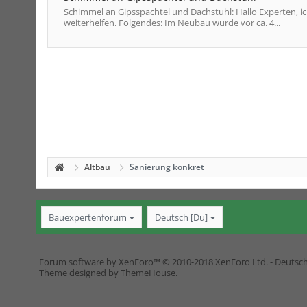
Schimmel an Gipsspachtel und Dachstuhl: Hallo Experten, 
weiterhelfen. Folgendes: Im Neubau wurde vor ca. 4...
Altbau
Sanierung konkret
Bauexpertenforum
Deutsch [Du]
Forum software by XenForo™
© 2010-2018 XenForo Ltd.
-
Deutsc
Theme designed by
ThemeHouse
.