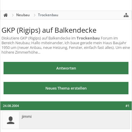
Neubau
Trockenbau
GKP (Rigips) auf Balkendecke
Diskutiere
GKP (Rigips) auf Balkendecke
im
Trockenbau
Forum im
Bereich Neubau; Hallo miteinander, ich baue gerade mein Haus Baujahr
1950 um (neuer Anbau, neue Heizung, Fenster, einfach fast alles). Um eine
höhere Zimmerhöhe...
Antworten
Neues Thema erstellen
24.08.2004
#1
jimmi