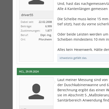
Und, hast das nachgemessen/ü
Alle 4 Kantenlängen gemessen 
driver55
Die Scheibe muss keine 15 mm 
Dabei seit:
22.02.2008
tief sitzt), hast du vorne siche
Beiträge:
6.999
Zustimmungen:
1.877
Oder beide Leisten werden um 
Beruf:
Dipl.-Ing.
Scheiben mindestens 10 mm in d
Ort:
Pforzheim
Alles kein Hexenwerk. Hätte de
ichweisnix
gefällt das.
HCL
,
29.09.2024
Laut meiner Messung sind von
der Duschkabinenwanne und 6 
Berechnung ergibt das einen Wi
sie im Abschnitt 5 „Maßtoleranz
Sanitärbereich Anwendung findet