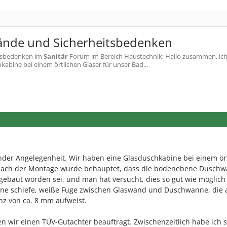
ände und Sicherheitsbedenken
itsbedenken
im
Sanitär
Forum im Bereich Haustechnik; Hallo zusammen, ic
abine bei einem örtlichen Glaser für unser Bad...
nder Angelegenheit. Wir haben eine Glasduschkabine bei einem ör
. Nach der Montage wurde behauptet, dass die bodenebene Dusch
gebaut worden sei, und man hat versucht, dies so gut wie möglich
ine schiefe, weiße Fuge zwischen Glaswand und Duschwanne, die 
nz von ca. 8 mm aufweist.
 wir einen TÜV-Gutachter beauftragt. Zwischenzeitlich habe ich s