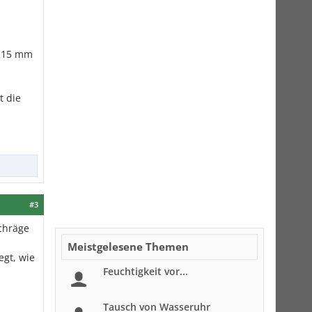
e 15 mm
t die
#3
chräge
Meistgelesene Themen
egt, wie
Feuchtigkeit vor...
Tausch von Wasseruhr