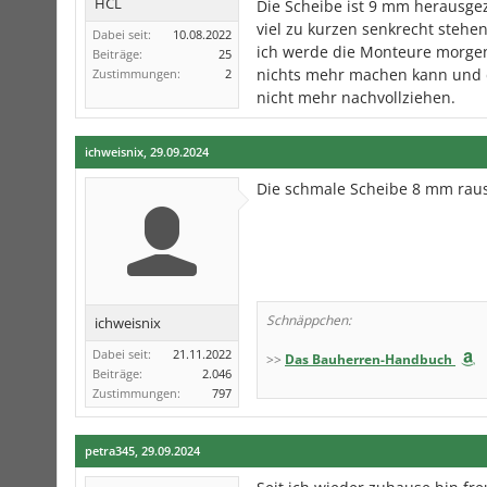
HCL
Die Scheibe ist 9 mm herausgez
viel zu kurzen senkrecht steh
Dabei seit:
10.08.2022
ich werde die Monteure morgen
Beiträge:
25
nichts mehr machen kann und d
Zustimmungen:
2
nicht mehr nachvollziehen.
ichweisnix
,
29.09.2024
Die schmale Scheibe 8 mm raus
Schnäppchen:
ichweisnix
Dabei seit:
21.11.2022
>>
Das Bauherren-Handbuch
Beiträge:
2.046
Zustimmungen:
797
petra345
,
29.09.2024