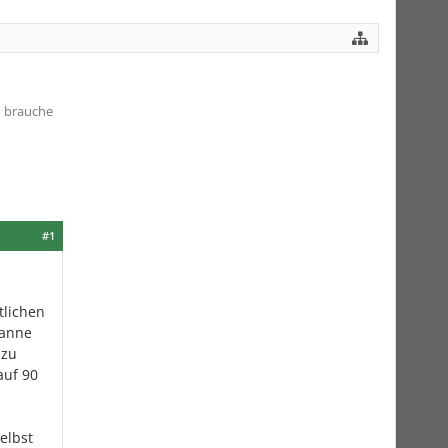
h brauche
#1
tlichen
wanne
 zu
auf 90
elbst