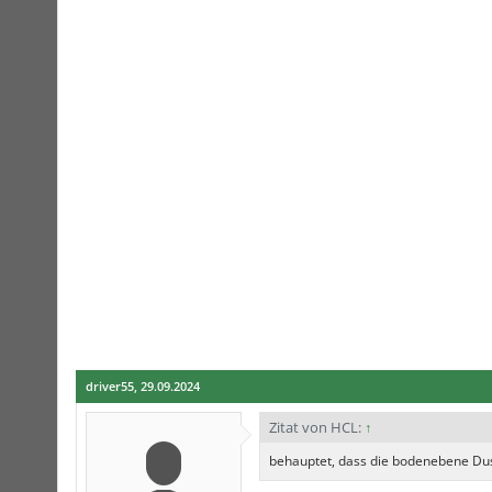
driver55
,
29.09.2024
Zitat von HCL:
↑
behauptet, dass die bodenebene Du