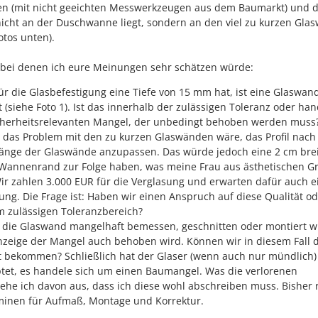
 (mit nicht geeichten Messwerkzeugen aus dem Baumarkt) und d
 nicht an der Duschwanne liegt, sondern an den viel zu kurzen Gl
otos unten).
 bei denen ich eure Meinungen sehr schätzen würde:
r die Glasbefestigung eine Tiefe von 15 mm hat, ist eine Glaswan
t (siehe Foto 1). Ist das innerhalb der zulässigen Toleranz oder han
icherheitsrelevanten Mangel, der unbedingt behoben werden muss
 das Problem mit den zu kurzen Glaswänden wäre, das Profil nach
Länge der Glaswände anzupassen. Das würde jedoch eine 2 cm bre
Wannenrand zur Folge haben, was meine Frau aus ästhetischen 
Wir zahlen 3.000 EUR für die Verglasung und erwarten dafür auch e
ung. Die Frage ist: Haben wir einen Anspruch auf diese Qualität o
m zulässigen Toleranzbereich?
s die Glaswand mangelhaft bemessen, geschnitten oder montiert 
zeige der Mangel auch behoben wird. Können wir in diesem Fall d
t bekommen? Schließlich hat der Glaser (wenn auch nur mündlich)
ptet, es handele sich um einen Baumangel. Was die verlorenen
 gehe ich davon aus, dass ich diese wohl abschreiben muss. Bisher
minen für Aufmaß, Montage und Korrektur.