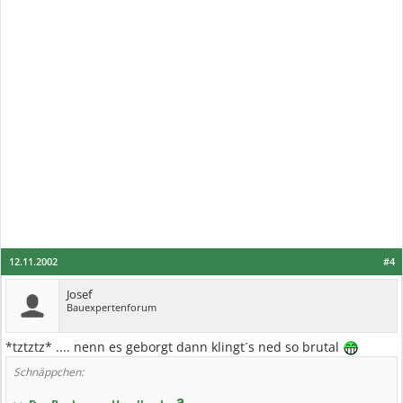
12.11.2002
#4
Josef
Bauexpertenforum
*tztztz* .... nenn es geborgt dann klingt´s ned so brutal
Schnäppchen: