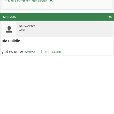
>>
Das Bauherren-Handbuch
12.11.2002
#5
bauworsch
Gast
Die Buildln
gibt es unter
www.ritsch-renn.com