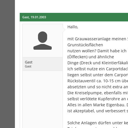
Gast
,
19.01.2003
Hallo,
mit Grauwasseranlage meinen S
Grunstücksflächen
nutzen wollen? Damit habe ich
(Ölflecken) und ähnliche
Gast
Dinge (Dreck und Kleintierfäkal
Gast
Ich selbst nutze ein Carportda
liegen selbst unter dem Carport
Rückstauventil ca. 10-15 cm ü
absetzten und so nicht extra a
Die Kreiselpumpe, ebenfalls mit
selbst verlötete Kupferohre a
Alles in allen Marke Eigenbau. 
ist akzeptabel, und verbessert 
Solche Anlagen dürfen unter k