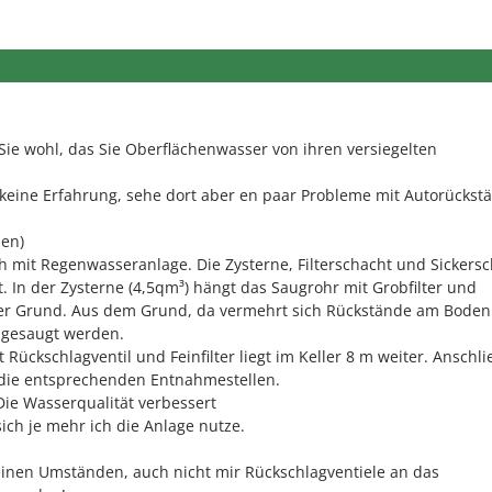
ie wohl, das Sie Oberflächenwasser von ihren versiegelten
 keine Erfahrung, sehe dort aber en paar Probleme mit Autorückst
ien)
ch mit Regenwasseranlage. Die Zysterne, Filterschacht und Sickers
. In der Zysterne (4,5qm³) hängt das Saugrohr mit Grobfilter und
ber Grund. Aus dem Grund, da vermehrt sich Rückstände am Boden
ngesaugt werden.
 Rückschlagventil und Feinfilter liegt im Keller 8 m weiter. Anschl
n die entsprechenden Entnahmestellen.
Die Wasserqualität verbessert
sich je mehr ich die Anlage nutze.
einen Umständen, auch nicht mir Rückschlagventiele an das