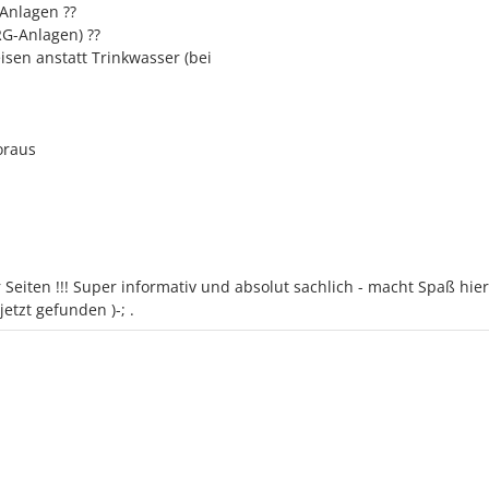
Anlagen ??
RG-Anlagen) ??
sen anstatt Trinkwasser (bei
oraus
r Seiten !!! Super informativ und absolut sachlich - macht Spaß hie
etzt gefunden )-; .