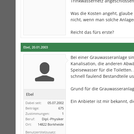
Trinkwassernetz angeschlosse
Was die Kosten angeht, glaube i
nicht, wenn man solche Anlag
Reicht das fürs erste?
Ebel
,
20.01.2003
Bei einer Grauwasseranlage sin
Kanalisation, die anderen Abw
Speisewasser für die Toiletten.
schnell faulend Bestandteile u
Grund für die Grauwasseranlage
Ebel
Ein Anbieter ist mir bekannt, di
Dabei seit:
05.07.2002
Beiträge:
675
Zustimmungen:
1
Beruf:
Dipl.-Physiker
Ort:
14822 Borkheide
Benutzertitelzusatz: