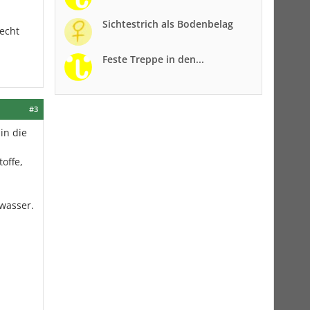
Sichtestrich als Bodenbelag
recht
Feste Treppe in den...
#3
in die
offe,
bwasser.