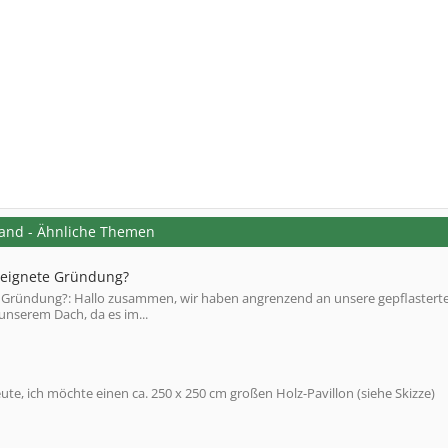
tand - Ähnliche Themen
eeignete Gründung?
 Gründung?: Hallo zusammen, wir haben angrenzend an unsere gepflastert
unserem Dach, da es im...
ute, ich möchte einen ca. 250 x 250 cm großen Holz-Pavillon (siehe Skizze)