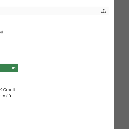
ei
#1
K Granit
cm ( 0
e