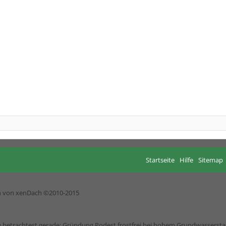
Startseite
Hilfe
Sitemap
h von xenDach
©2010-2015
 betrachtest gerade: Gründung Podest frostfrei bei hohem Grundwasserst