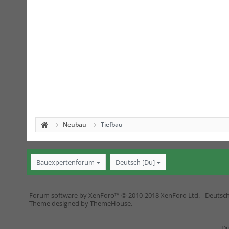
Neubau
Tiefbau
Bauexpertenforum
Deutsch [Du]
Forum software by XenForo™
© 2010-2018 XenForo Ltd.
-
Deutsc
Theme designed by
ThemeHouse
.
Du