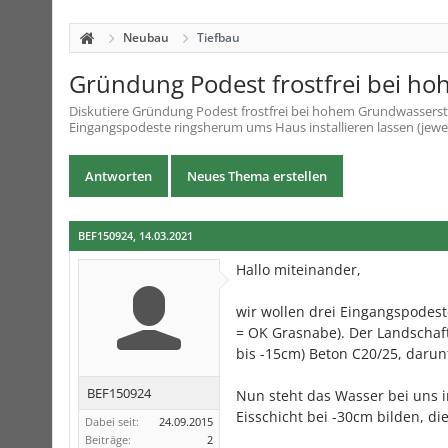
Neubau
Tiefbau
Gründung Podest frostfrei bei h
Diskutiere
Gründung Podest frostfrei bei hohem Grundwassers
Eingangspodeste ringsherum ums Haus installieren lassen (jeweil
Antworten
Neues Thema erstellen
BEF150924
,
14.03.2021
Hallo miteinander,
wir wollen drei Eingangspodest
= OK Grasnabe). Der Landschaft
bis -15cm) Beton C20/25, darun
BEF150924
Nun steht das Wasser bei uns i
Eisschicht bei -30cm bilden, die
Dabei seit:
24.09.2015
Beiträge:
2