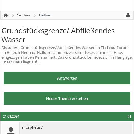
Neubau
Tiefbau
Grundstücksgrenze/ Abfließendes
Wasser
Diskutiere
Grundstücksgrenze/ Abfließendes Wasser
im
Tiefbau
Forum
im Bereich Neubau; Hallo zusammen, wir sind dieses Jahr in ein Haus
eingezogen haben Kernsaniert. Das Grundstück befindet sich in Hanglage.
Unser Haus liegt auf...
Antworten
Neues Thema erstellen
21.08.2024
#1
morpheus7