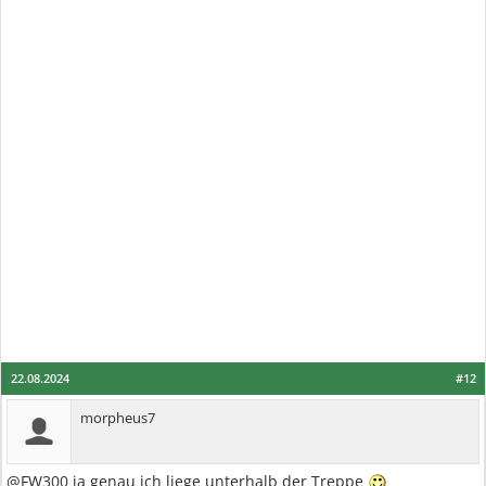
22.08.2024
#12
morpheus7
@FW300 ja genau ich liege unterhalb der Treppe