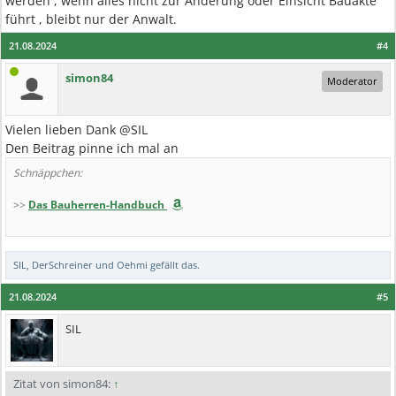
werden , wenn alles nicht zur Änderung oder Einsicht Bauakte
führt , bleibt nur der Anwalt.
21.08.2024
#4
simon84
Moderator
Vielen lieben Dank @SIL
Den Beitrag pinne ich mal an
Schnäppchen:
>>
Das Bauherren-Handbuch
SIL
,
DerSchreiner
und
Oehmi
gefällt das.
21.08.2024
#5
SIL
Zitat von simon84:
↑