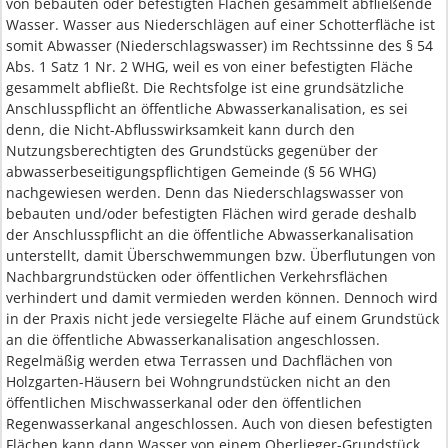
von bebauten oder befestigten Flächen gesammelt abfließende
Wasser. Wasser aus Niederschlägen auf einer Schotterfläche ist
somit Abwasser (Niederschlagswasser) im Rechtssinne des § 54
Abs. 1 Satz 1 Nr. 2 WHG, weil es von einer befestigten Fläche
gesammelt abfließt. Die Rechtsfolge ist eine grundsätzliche
Anschlusspflicht an öffentliche Abwasserkanalisation, es sei
denn, die Nicht-Abflusswirksamkeit kann durch den
Nutzungsberechtigten des Grundstücks gegenüber der
abwasserbeseitigungspflichtigen Gemeinde (§ 56 WHG)
nachgewiesen werden. Denn das Niederschlagswasser von
bebauten und/oder befestigten Flächen wird gerade deshalb
der Anschlusspflicht an die öffentliche Abwasserkanalisation
unterstellt, damit Überschwemmungen bzw. Überflutungen von
Nachbargrundstücken oder öffentlichen Verkehrsflächen
verhindert und damit vermieden werden können. Dennoch wird
in der Praxis nicht jede versiegelte Fläche auf einem Grundstück
an die öffentliche Abwasserkanalisation angeschlossen.
Regelmäßig werden etwa Terrassen und Dachflächen von
Holzgarten-Häusern bei Wohngrundstücken nicht an den
öffentlichen Mischwasserkanal oder den öffentlichen
Regenwasserkanal angeschlossen. Auch von diesen befestigten
Flächen kann dann Wasser von einem Oberlieger-Grundstück