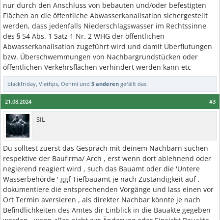
nur durch den Anschluss von bebauten und/oder befestigten
Flächen an die öffentliche Abwasserkanalisation sichergestellt
werden, dass jedenfalls Niederschlagswasser im Rechtssinne
des § 54 Abs. 1 Satz 1 Nr. 2 WHG der öffentlichen
Abwasserkanalisation zugeführt wird und damit Überflutungen
bzw. Überschwemmungen von Nachbargrundstücken oder
öffentlichen Verkehrsflächen verhindert werden kann etc
blackfriday
,
Viethps
,
Oehmi
und
5 anderen
gefällt das.
21.08.2024
#3
SIL
Du solltest zuerst das Gespräch mit deinem Nachbarn suchen
respektive der Baufirma/ Arch , erst wenn dort ablehnend oder
negierend reagiert wird , such das Bauamt oder die 'Untere
Wasserbehörde ' ggf Tiefbauamt je nach Zuständigkeit auf ,
dokumentiere die entsprechenden Vorgänge und lass einen vor
Ort Termin aversieren , als direkter Nachbar könnte je nach
Befindlichkeiten des Amtes dir Einblick in die Bauakte gegeben