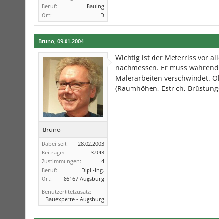
Beruf:
Bauing
Ort:
D
Bruno
,
09.01.2004
Wichtig ist der Meterriss vor al
nachmessen. Er muss während d
Malerarbeiten verschwindet. O
(Raumhöhen, Estrich, Brüstunge
Bruno
Dabei seit:
28.02.2003
Beiträge:
3.943
Zustimmungen:
4
Beruf:
Dipl.-Ing.
Ort:
86167 Augsburg
Benutzertitelzusatz:
Bauexperte - Augsburg