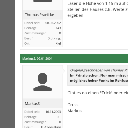
Laser die Höhe von 1,15 m auf 
Stellen des Hauses z.B. Werte
Thomas Praefcke
ergeben.
Dabei seit:
08.05.2002
Beiträge:
143
Zustimmungen:
0
Beruf:
Dipl.-Ing.
Ort:
Kiel
MarkusS
,
09.01.2004
Original geschrieben von Thomas P
Im Prinzip schon. Nur man misst ni
möglichst hoher Punkt im Rohfus
Gibt es da einen "Trick" oder e
MarkusS
Gruss
Markus
Dabei seit:
16.11.2003
Beiträge:
51
Zustimmungen:
0
Beruf:
IT-Consulting