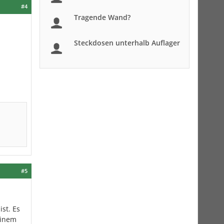
#4
Tragende Wand?
Steckdosen unterhalb Auflager
#5
st. Es
einem