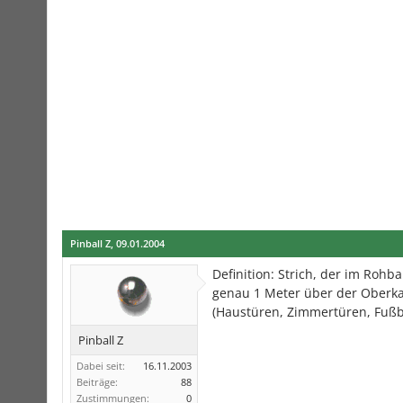
Pinball Z
,
09.01.2004
Definition: Strich, der im Roh
genau 1 Meter über der Oberkan
(Haustüren, Zimmertüren, Fußbo
Pinball Z
Dabei seit:
16.11.2003
Beiträge:
88
Zustimmungen:
0