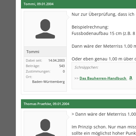
Tommi
,
09.01.2004
Nur zur Überprüfung, dass ich 
Beispielrechnung:
Fussbodenaufbau 15 cm (z.B. 8
Dann wäre der Meterriss 1,00 
Tommi
Oder eben genau 1,00 m über d
Dabei seit:
14.04.2003
Beiträge:
543
Schnäppchen:
Zustimmungen:
0
Ort:
>>
Das Bauherren-Handbuch
Baden-Württemberg
Thomas Praefcke
,
09.01.2004
> Dann wäre der Meterriss 1,0
Im Prinzip schon. Nur man miss
sollte ein möglichst hoher Pun