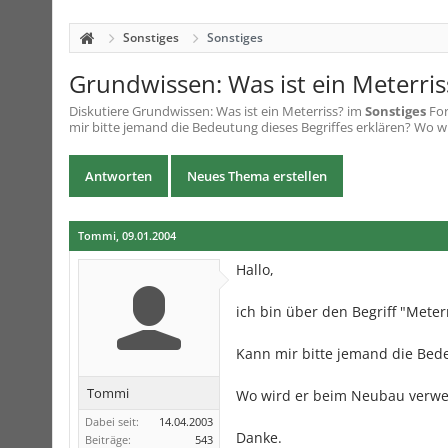
Sonstiges
Sonstiges
Grundwissen: Was ist ein Meterris
Diskutiere
Grundwissen: Was ist ein Meterriss?
im
Sonstiges
For
mir bitte jemand die Bedeutung dieses Begriffes erklären? Wo wi
Antworten
Neues Thema erstellen
Tommi
,
09.01.2004
Hallo,
ich bin über den Begriff "Meterr
Kann mir bitte jemand die Bede
Tommi
Wo wird er beim Neubau verw
Dabei seit:
14.04.2003
Danke.
Beiträge:
543