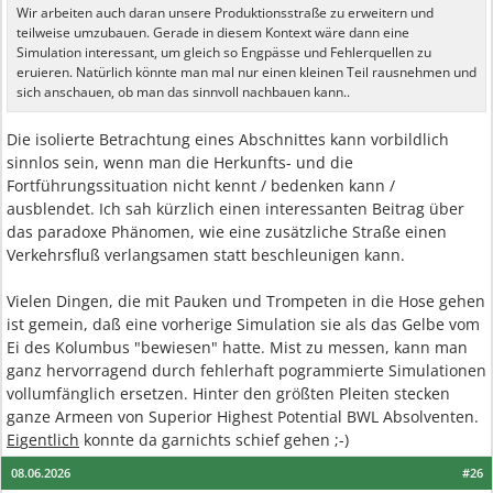
Wir arbeiten auch daran unsere Produktionsstraße zu erweitern und
teilweise umzubauen. Gerade in diesem Kontext wäre dann eine
Simulation interessant, um gleich so Engpässe und Fehlerquellen zu
eruieren. Natürlich könnte man mal nur einen kleinen Teil rausnehmen und
sich anschauen, ob man das sinnvoll nachbauen kann..
Die isolierte Betrachtung eines Abschnittes kann vorbildlich
sinnlos sein, wenn man die Herkunfts- und die
Fortführungssituation nicht kennt / bedenken kann /
ausblendet. Ich sah kürzlich einen interessanten Beitrag über
das paradoxe Phänomen, wie eine zusätzliche Straße einen
Verkehrsfluß verlangsamen statt beschleunigen kann.
Vielen Dingen, die mit Pauken und Trompeten in die Hose gehen
ist gemein, daß eine vorherige Simulation sie als das Gelbe vom
Ei des Kolumbus "bewiesen" hatte. Mist zu messen, kann man
ganz hervorragend durch fehlerhaft pogrammierte Simulationen
vollumfänglich ersetzen. Hinter den größten Pleiten stecken
ganze Armeen von Superior Highest Potential BWL Absolventen.
Ei
g
entlich
konnte da garnichts schief gehen ;-)
08.06.2026
#26