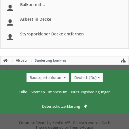
Balkon mit...
Asbest in Decke
Styroporkleber Decke entfernen
Altbau
Sanierung konkret
Bauexpertenforum
Deutsch [Du]
Hilfe
Sitemap
Impressum
Nutzungsbedingungen
Datenschutzerklärung
Forum software by XenForo™
-
Deutsch von xenDach
Theme designed by
ThemeHouse
.