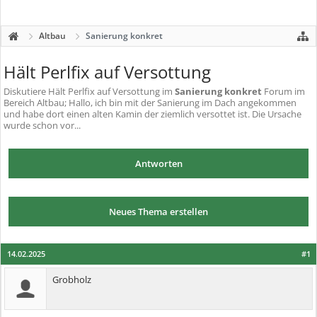
Altbau
Sanierung konkret
Hält Perlfix auf Versottung
Diskutiere
Hält Perlfix auf Versottung
im
Sanierung konkret
Forum im
Bereich Altbau; Hallo, ich bin mit der Sanierung im Dach angekommen
und habe dort einen alten Kamin der ziemlich versottet ist. Die Ursache
wurde schon vor...
Antworten
Neues Thema erstellen
14.02.2025
#1
Grobholz