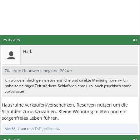
25.06.2025
#2
Hark
Zitat von Handwerksbeginner2024:
↑
Ich würde einfach gerne eure ehrliche und direkte Meinung hören – ich
habe seit einiger Zeit stärkere Schlafprobleme (u.a. auch psychisch stark
vorbelastet)
Hausruine verkaufen/verschenken, Reserven nutzen um die
Schulden zurückzuzahlen. Kleine Wohnung mieten und ein
sorgenfreies Leben führen.
Alex88
,
11ant
und
ToTi
gefällt das.
25.06.2025
#3