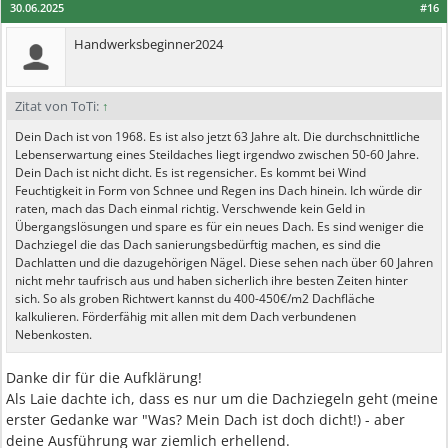
30.06.2025
#16
Handwerksbeginner2024
Zitat von ToTi:
↑
Dein Dach ist von 1968. Es ist also jetzt 63 Jahre alt. Die durchschnittliche
Lebenserwartung eines Steildaches liegt irgendwo zwischen 50-60 Jahre.
Dein Dach ist nicht dicht. Es ist regensicher. Es kommt bei Wind
Feuchtigkeit in Form von Schnee und Regen ins Dach hinein. Ich würde dir
raten, mach das Dach einmal richtig. Verschwende kein Geld in
Übergangslösungen und spare es für ein neues Dach. Es sind weniger die
Dachziegel die das Dach sanierungsbedürftig machen, es sind die
Dachlatten und die dazugehörigen Nägel. Diese sehen nach über 60 Jahren
nicht mehr taufrisch aus und haben sicherlich ihre besten Zeiten hinter
sich. So als groben Richtwert kannst du 400-450€/m2 Dachfläche
kalkulieren. Förderfähig mit allen mit dem Dach verbundenen
Nebenkosten.
Danke dir für die Aufklärung!
Als Laie dachte ich, dass es nur um die Dachziegeln geht (meine
erster Gedanke war "Was? Mein Dach ist doch dicht!) - aber
deine Ausführung war ziemlich erhellend.