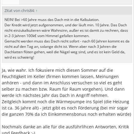
Zitat von chris84:
↑
NEIN! Bei >60 Jahre muss das Dach mit in die Kalkulation.
Der Kredit wird jetzt aufgenommen, und der läuft min. 10 Jahre. Das Dach
nicht einzukalkulieren wäre Wahnsinn, außer es ist damit zu rechnen, dass
in 2-3 Jahren 100k€ vom Himmel gefallen kommen.
Gemacht werden muss das Dach nicht sofort - nach 60 Jahren kommt es da
nicht auf den Tag an, solange dicht ist. Wenn aber nach 3 Jahren die
Dachlatten flöten gehen, weil die Nägel weg sind, und es ist kein Geld da,
wird es schwierig!
Ja, wie wahr. Ich fokusiere mich diesen Sommer auf die
Feuchtigkeit im Keller (firmen kommen lassen, Meinungen
anhören - und dann im Anschluss versuchen so viel es geht
selber zu machen bzw. Raum für Raum vorgehen). Und dann
werde ich nächstes Jahr das Dach in Angriff nehmen.
Zeitgleich kommt noch die Wärmepumpe ins Spiel (die Heizung
ist ca. 36 Jahre alt) - jetzt gibt es noch Förderung (bei mir sogar
die ganzen 70% da ich Einkommensbonus noch erhalten würde)
Nochmals danke an alle für die ausführlihcen Antworten, Kritik
und Feedback :-)