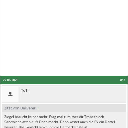
27.06.2025
#11
ToTi
Zitat von Deliverer:
↑
Ziegel braucht keiner mehr. Frag mal rum, wer dir Trapezblech-
Sandwichplatten aufs Dach macht. Dann kostet auch die PV ein Drittel
weniger, das Gewicht sinkt und die Haltbarkeit steigt.