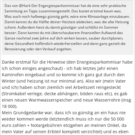
Das von @Hark Der Engergiesparkommissar hat da eine sehr praktische
Sammlung an Tipps zusammengestellt. Das kostet erstmal kaum was.
Was auch noch halbwegs günstig geht, wäre eine Klimaanlage einzubauen.
Damit kannst du die Hälfte deiner Heizlast abdecken, was die alte Heizung
schont. Außerdem heizt du damit günstiger und schläfst im Sommer
besser. Dann kannst du mit überschaubarem finanziellen Aufwand das
Ganze nochmal zwei Jahre auf dich wirken lassen, sauber durchplanen,
deine Gesundheit hoffentlich wiederherstellen und dann ganz gezielt die
Renovierung oder den Verkauf angehen.
Danke erstmal für die Hinweise (den Energiesparkommisar habe
ich schon einiges angeschaut) - ich hab letztes Jahr einen
Kaminofen eingebaut und so komme ich ganz gut durch den
Winter (und heizung ist nur minimal an). Also wir (mein Vater
und ich) haben schon ziemlich viel Arbeitszeit reingesteckt
(Stromkabel verlege, decke abhängen, böden raus etc), es gab
einen neuen Warmwasserspeicher und neue Wasserrohre (insg
18 000).
Mein Grundgedanke war, dass ich so günstig an ein haus nie
wieder kommen werde (letztendlich muss ich nur die 50 000
euro zahlen + Notargebühren etc(gehen an meinen Onkel, da
mein Vater auf seinen Erbteil komplett verzichtet) und es eben