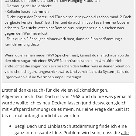
Da schau dir lieber die anderen "Low-Hanging-Fruits" an:
- Dämmung der Kellerdecke
- Rolladenkästen dämmen
- Dichtungen der Fenster und Türen erneuern (wenn du schon mind. 2-Fach
verglaste Fenster hast). Evtl. hier und da auch mit so Tesa Thermo Covern
arbeiten. Das sieht jetzt nicht Bombe aus, bringt aber ein bisschen was
gegen den Wärmeverlust.
- Falls du ein 2 Schaliges Mauerwerk hast, dann ne Einblasdämmung /
Kerndämmung dazu
Wenn du eh einen neuen WW Speicher hast, kannst du mal schauen ob du
den nicht sogar mit einer BWWP Nachrüsten kannst. Im Umluftbetrieb
entfeuchtet die sogar noch ein bisschen den Keller, was in deiner Situation
vielleicht nicht ganz ungeschickt wäre. Und vereinfacht da System, falls du
irgendwann auf ne Wärmpepumpe umsteigst.
Erstmal danke (euch) für die vielen Rückmeldungen.
Allgemein noch: Das Dach ist von 1968 und da nie was gemacht
wurde wollte ich es neu Decken lassen (und deswegen gleich
mit Aufsparrdämmung) da es mMn. nur eine Frage der Zeit ist
bis es mal anfängt undicht zu werden
Bezgl Dach und Einblas/Schüttdämmung finde ich eine
ganz interessante Idee. Problem wird sein, dass die
alte