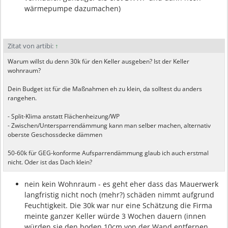
wärmepumpe dazumachen)
Zitat von artibi:
↑
Warum willst du denn 30k für den Keller ausgeben? Ist der Keller
wohnraum?
Dein Budget ist für die Maßnahmen eh zu klein, da solltest du anders
rangehen.
- Split-Klima anstatt Flächenheizung/WP
- Zwischen/Untersparrendämmung kann man selber machen, alternativ
oberste Geschossdecke dämmen
50-60k für GEG-konforme Aufsparrendämmung glaub ich auch erstmal
nicht. Oder ist das Dach klein?
nein kein Wohnraum - es geht eher dass das Mauerwerk
langfristig nicht noch (mehr?) schäden nimmt aufgrund
Feuchtigkeit. Die 30k war nur eine Schätzung die Firma
meinte ganzer Keller würde 3 Wochen dauern (innen
würden sie den boden 10cm von der Wand entfernen,