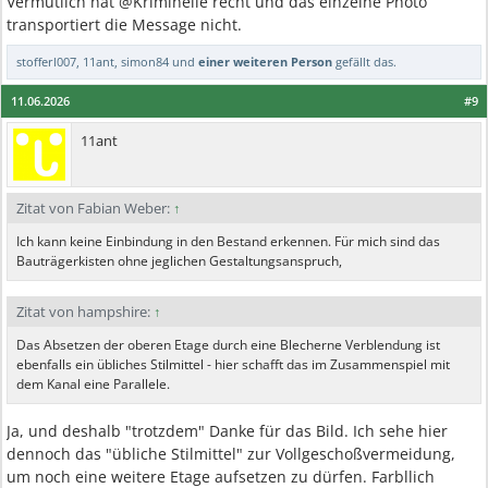
Vermutlich hat @Kriminelle recht und das einzelne Photo
transportiert die Message nicht.
stofferl007
,
11ant
,
simon84
und
einer weiteren Person
gefällt das.
11.06.2026
#9
11ant
Zitat von Fabian Weber:
↑
Ich kann keine Einbindung in den Bestand erkennen. Für mich sind das
Bauträgerkisten ohne jeglichen Gestaltungsanspruch,
Zitat von hampshire:
↑
Das Absetzen der oberen Etage durch eine Blecherne Verblendung ist
ebenfalls ein übliches Stilmittel - hier schafft das im Zusammenspiel mit
dem Kanal eine Parallele.
Ja, und deshalb "trotzdem" Danke für das Bild. Ich sehe hier
dennoch das "übliche Stilmittel" zur Vollgeschoßvermeidung,
um noch eine weitere Etage aufsetzen zu dürfen. Farbllich