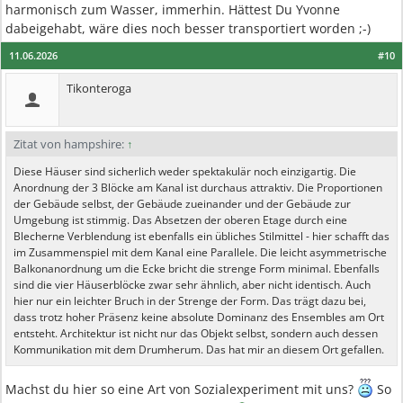
harmonisch zum Wasser, immerhin. Hättest Du Yvonne
dabeigehabt, wäre dies noch besser transportiert worden ;-)
11.06.2026
#10
Tikonteroga
Zitat von hampshire:
↑
Diese Häuser sind sicherlich weder spektakulär noch einzigartig. Die
Anordnung der 3 Blöcke am Kanal ist durchaus attraktiv. Die Proportionen
der Gebäude selbst, der Gebäude zueinander und der Gebäude zur
Umgebung ist stimmig. Das Absetzen der oberen Etage durch eine
Blecherne Verblendung ist ebenfalls ein übliches Stilmittel - hier schafft das
im Zusammenspiel mit dem Kanal eine Parallele. Die leicht asymmetrische
Balkonanordnung um die Ecke bricht die strenge Form minimal. Ebenfalls
sind die vier Häuserblöcke zwar sehr ähnlich, aber nicht identisch. Auch
hier nur ein leichter Bruch in der Strenge der Form. Das trägt dazu bei,
dass trotz hoher Präsenz keine absolute Dominanz des Ensembles am Ort
entsteht. Architektur ist nicht nur das Objekt selbst, sondern auch dessen
Kommunikation mit dem Drumherum. Das hat mir an diesem Ort gefallen.
Machst du hier so eine Art von Sozialexperiment mit uns?
So