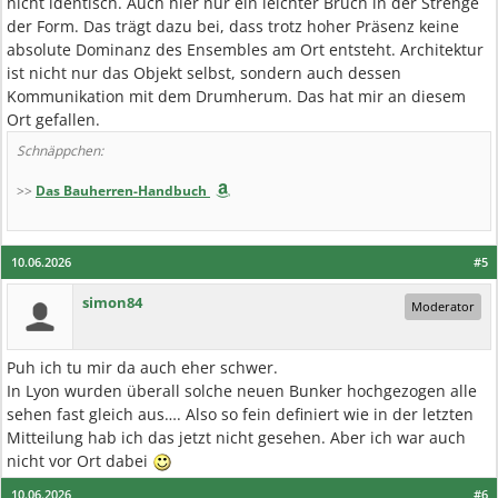
nicht identisch. Auch hier nur ein leichter Bruch in der Strenge
der Form. Das trägt dazu bei, dass trotz hoher Präsenz keine
absolute Dominanz des Ensembles am Ort entsteht. Architektur
ist nicht nur das Objekt selbst, sondern auch dessen
Kommunikation mit dem Drumherum. Das hat mir an diesem
Ort gefallen.
Schnäppchen:
>>
Das Bauherren-Handbuch
10.06.2026
#5
simon84
Moderator
Puh ich tu mir da auch eher schwer.
In Lyon wurden überall solche neuen Bunker hochgezogen alle
sehen fast gleich aus…. Also so fein definiert wie in der letzten
Mitteilung hab ich das jetzt nicht gesehen. Aber ich war auch
nicht vor Ort dabei
10.06.2026
#6