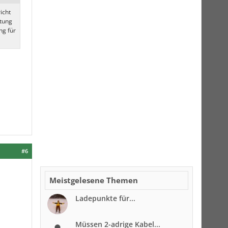
icht
stung
ng für
#6
Meistgelesene Themen
Ladepunkte für...
Müssen 2-adrige Kabel...