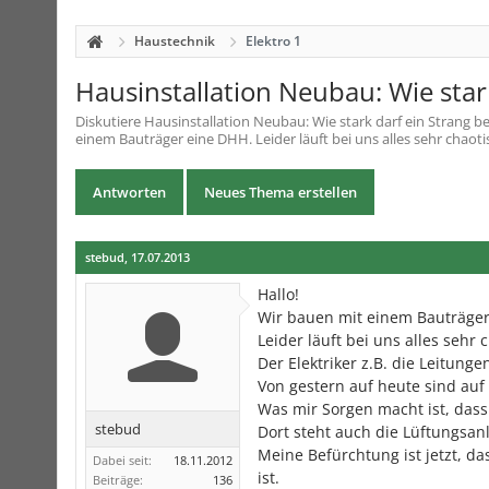
Haustechnik
Elektro 1
Hausinstallation Neubau: Wie star
Diskutiere
Hausinstallation Neubau: Wie stark darf ein Strang b
einem Bauträger eine DHH. Leider läuft bei uns alles sehr chaotisc
Antworten
Neues Thema erstellen
stebud
,
17.07.2013
Hallo!
Wir bauen mit einem Bauträger
Leider läuft bei uns alles sehr 
Der Elektriker z.B. die Leitun
Von gestern auf heute sind auf 
Was mir Sorgen macht ist, da
stebud
Dort steht auch die Lüftungsan
Meine Befürchtung ist jetzt, da
Dabei seit:
18.11.2012
ist.
Beiträge:
136