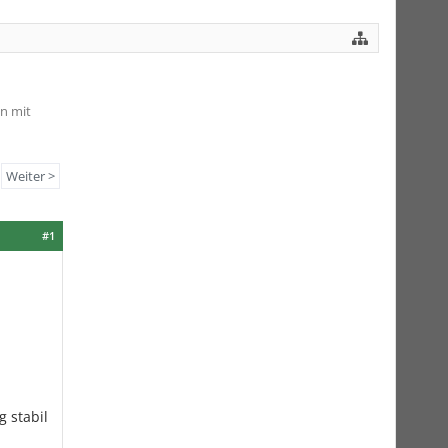
n mit
Weiter >
#1
g stabil