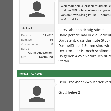
Wen man den Querschnitt und die leit
und der VDE, diese leistungsangabe
von 3600w zulässig ist. Bei 1,5qmm 
WM+ und TR+
stebud
Sorry, aber so richtig stimmig i
Habe gerade mal in die Bedie
Dabei seit:
18.11.2012
Beiträge:
136
Dort steht, dass das gute Stück
Zustimmungen:
0
Das heißt bei 1,5qmm sind wir
Beruf:
Der Trockner ist noch schlimme
kaufm. Angestellter
Da gehen 4kWh Verbrauch durc
Ort:
Dortmund
Stefan
helge2
,
17.07.2013
Dein Trockner 4kWh ist der Ve
Gruß helge 2