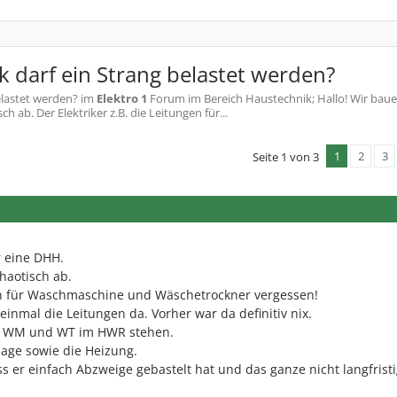
k darf ein Strang belastet werden?
elastet werden?
im
Elektro 1
Forum im Bereich Haustechnik; Hallo! Wir baue
h ab. Der Elektriker z.B. die Leitungen für...
1
2
3
Seite 1 von 3
 eine DHH.
chaotisch ab.
gen für Waschmaschine und Wäschetrockner vergessen!
einmal die Leitungen da. Vorher war da definitiv nix.
ss WM und WT im HWR stehen.
lage sowie die Heizung.
ss er einfach Abzweige gebastelt hat und das ganze nicht langfristi