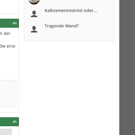
Kalkzementmörtel oder...
#4
Tragende Wand?
ln der
00w eine
#5