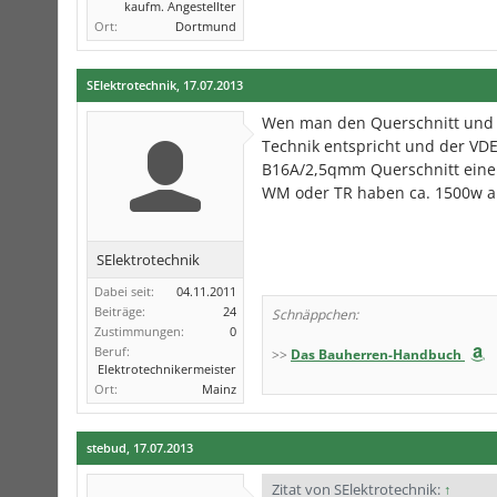
kaufm. Angestellter
Ort:
Dortmund
SElektrotechnik
,
17.07.2013
Wen man den Querschnitt und di
Technik entspricht und der VDE
B16A/2,5qmm Querschnitt eine 
WM oder TR haben ca. 1500w al
SElektrotechnik
Dabei seit:
04.11.2011
Beiträge:
24
Schnäppchen:
Zustimmungen:
0
Beruf:
>>
Das Bauherren-Handbuch
Elektrotechnikermeister
Ort:
Mainz
stebud
,
17.07.2013
Zitat von SElektrotechnik:
↑