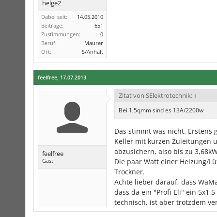
helge2
Dabei seit:
14.05.2010
Beiträge:
651
Zustimmungen:
0
Beruf:
Maurer
Ort:
S/Anhalt
feelfree
,
17.07.2013
Zitat von SElektrotechnik:
↑
Bei 1,5qmm sind es 13A/2200w
Das stimmt was nicht. Erstens
Keller mit kurzen Zuleitungen 
abzusichern, also bis zu 3,68k
feelfree
Gast
Die paar Watt einer Heizung/Lü
Trockner.
Achte lieber darauf, dass WaMa
dass da ein "Profi-Eli" ein 5x1
technisch, ist aber trotzdem ve