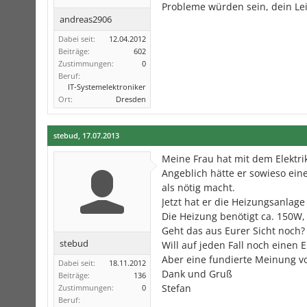
Probleme würden sein, dein Lei
andreas2906
Dabei seit:
12.04.2012
Beiträge:
602
Zustimmungen:
0
Beruf:
IT-Systemelektroniker
Ort:
Dresden
stebud
,
17.07.2013
Meine Frau hat mit dem Elektri
Angeblich hätte er sowieso eine
als nötig macht.
Jetzt hat er die Heizungsanla
Die Heizung benötigt ca. 150W, 
Geht das aus Eurer Sicht noch?
stebud
Will auf jeden Fall noch einen
Aber eine fundierte Meinung v
Dabei seit:
18.11.2012
Dank und Gruß
Beiträge:
136
Stefan
Zustimmungen:
0
Beruf: