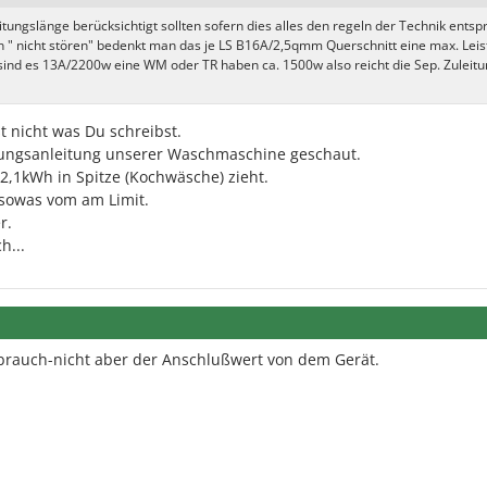
ungslänge berücksichtigt sollten sofern dies alles den regeln der Technik entspr
n " nicht stören" bedenkt man das je LS B16A/2,5qmm Querschnitt eine max. Lei
sind es 13A/2200w eine WM oder TR haben ca. 1500w also reicht die Sep. Zuleitu
st nicht was Du schreibst.
nungsanleitung unserer Waschmaschine geschaut.
 2,1kWh in Spitze (Kochwäsche) zieht.
 sowas vom am Limit.
r.
h...
rbrauch-nicht aber der Anschlußwert von dem Gerät.