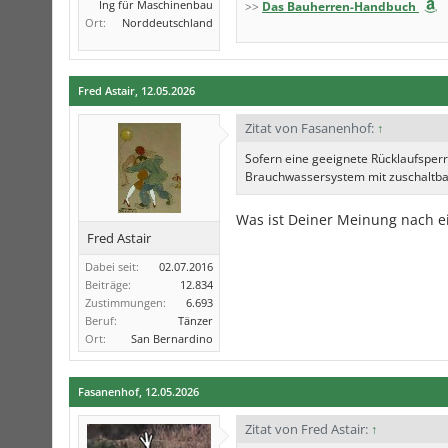
Ing für Maschinenbau
>>
Das Bauherren-Handbuch
Ort:
Norddeutschland
Fred Astair
,
12.05.2026
Zitat von Fasanenhof:
↑
Sofern eine geeignete Rücklaufsperr
Brauchwassersystem mit zuschaltba
Was ist Deiner Meinung nach e
Fred Astair
Dabei seit:
02.07.2016
Beiträge:
12.834
Zustimmungen:
6.693
Beruf:
Tänzer
Ort:
San Bernardino
Fasanenhof
,
12.05.2026
Zitat von Fred Astair:
↑