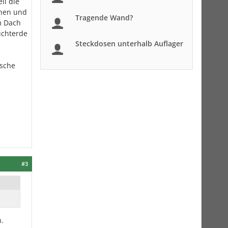
il die
chen und
Tragende Wand?
m Dach
uchterde
Steckdosen unterhalb Auflager
ische
#3
n.