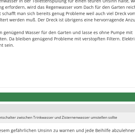
wasser in der Toilettenspülung für einen teuren Unsinn halte, we
ung erfordern, wird das Regenwasser vom Dach für den Garten rei
 schafft man sich bereits genug Probleme weil auch viel Dreck vo
iltert werden muß. Der Dreck ist übrigens eine hervorragende Anz
rn genügend Wasser für den Garten und lasse es ohne Pumpe mit
ten. Da bleiben genügend Probleme mit verstopften Filtern. Elektr
t sein.
etschalter zwischen Trinkwasser und Zisternenwasser umstellen sollte
diesem gefährlichen Unsinn zu warnen und jede Beihilfe abzulehne