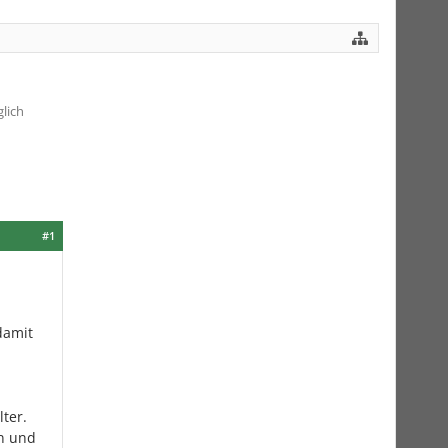
lich
#1
damit
ter.
n und