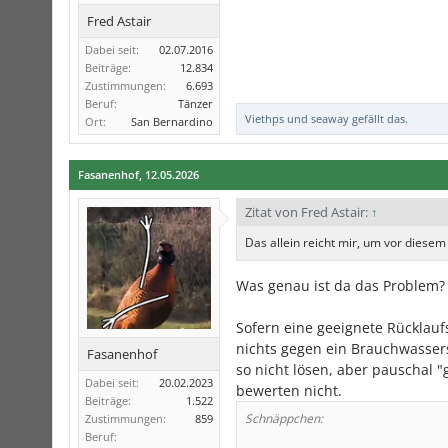
Fred Astair
Dabei seit:
02.07.2016
Beiträge:
12.834
Zustimmungen:
6.693
Beruf:
Tänzer
Viethps
und
seaway
gefällt das.
Ort:
San Bernardino
Fasanenhof
,
12.05.2026
Zitat von Fred Astair:
↑
Das allein reicht mir, um vor diese
Was genau ist da das Problem?
Sofern eine geeignete Rücklauf
nichts gegen ein Brauchwasser
Fasanenhof
so nicht lösen, aber pauschal 
Dabei seit:
20.02.2023
bewerten nicht.
Beiträge:
1.522
Schnäppchen:
Zustimmungen:
859
Beruf: