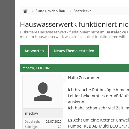
Rund um den Bau
Bastelecke
Hauswasserwertk funktioniert nic
Diskutiere
Hauswasserwertk funktioniert nicht
im
Bastelecke
F
meinem Hauswasserwerk was einfach nicht funktionieren will. Le
Antworten
Neues Thema erstellen
medow
,
11.05.2026
Hallo Zusammen,
ich brauche Rat bezüglich mein
Leider bekommt es der VErläufe
auskennt.
Ich habe schon sehr viel Zeit i
medow
Es geht um eine Kettner Umwel
Dabei seit:
26.07.2020
Pumpe: KSB AB Multi ECO 34.7 
Beiträge:
20