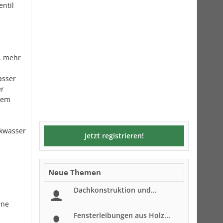
ntil
, mehr
asser
er
inem
nkwasser
Jetzt registrieren!
Neue Themen
Dachkonstruktion und...
rne
Fensterleibungen aus Holz...