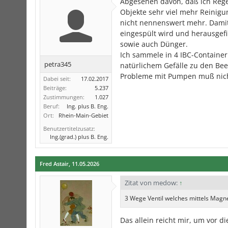
Abgesehen davon, daß ich Regen
Objekte sehr viel mehr Reinig
nicht nennenswert mehr. Damit
eingespült wird und herausgef
sowie auch Dünger.
Ich sammele in 4 IBC-Containe
petra345
natürlichem Gefälle zu den Bee
Probleme mit Pumpen muß nich
Dabei seit:
17.02.2017
Beiträge:
5.237
Zustimmungen:
1.027
Beruf:
Ing. plus B. Eng.
Ort:
Rhein-Main-Gebiet
Benutzertitelzusatz:
Ing.(grad.) plus B. Eng.
Fred Astair
,
11.05.2026
Zitat von medow:
↑
3 Wege Ventil welches mittels Magn
Das allein reicht mir, um vor 